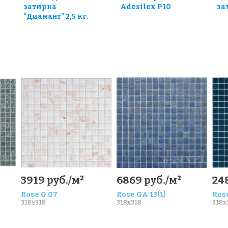
затирка
Adesilex P10
за
"Диамант" 2,5 кг.
3919 руб./м²
6869 руб./м²
248
Rose G 07
Rose GA 13(1)
Rose
318x318
318x318
318x