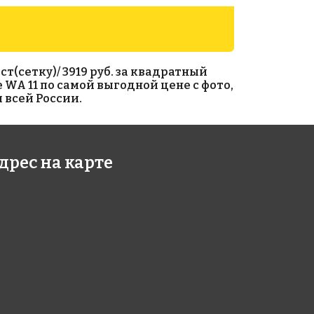
т(сетку)/ 3919 руб. за квадратный
 WA 11 по самой выгодной цене с фото,
 всей России.
9 руб./м²
3919 руб./м²
дрес на карте
e G 68
Rose G 17
318
318x318