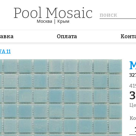
|
Москва
Крым
тавка
Оплата
Конт
A 11
М
32
41
3
Це
Ко