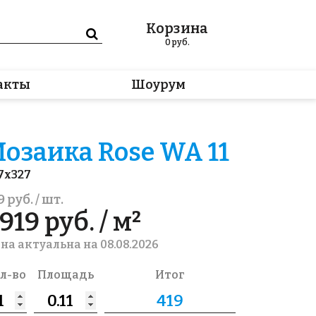
Корзина
0
руб.
акты
Шоурум
озаика Rose WA 11
7x327
9 руб. / шт.
919 руб. / м²
на актуальна на 08.08.2026
л-во
Площадь
Итог