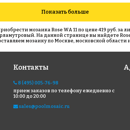
Показать больше
обрести мозаика Rose WA 11 по цене 419 руб. за лис
 перламутровый. На данной странице вы найдете Rose
тавляем мозаику по Москве, московской области и
11421 руб./м²
2481 руб./м²
391
Контакты
А
Rose AJ 93+1(3)
Rose A 82(2)
Ros
318x318
318x318
318x
8 (495) 005-76-98
прием заказов по телефону
ежедневно с
10:00 до 20:00
sales@poolmosaic.ru