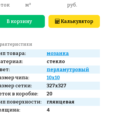
еток
м²
руб.
В корзину
Калькулятор
рактеристики
ип товара:
мозаика
атериал:
стекло
вет:
перламутровый
азмер чипа:
10x10
азмер сетки:
327x327
еток в коробке:
20
ип поверхности:
глянцевая
олщина:
4