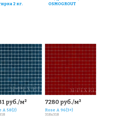
тирка 2 кг.
OSMOGROUT
1 руб./м²
7280 руб./м²
 A 58(2)
Rose A 96(3+)
318
318x318