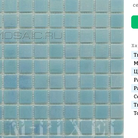
с
Ха
Т
М
Ц
Р
Р
С
Т
Т