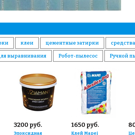
рки
клеи
цементные затирки
средства
для выравнивания
Робот-пылесос
Ручной п
3200 руб.
1650 руб.
80
Эпоксидная
Клей Mapei
Це