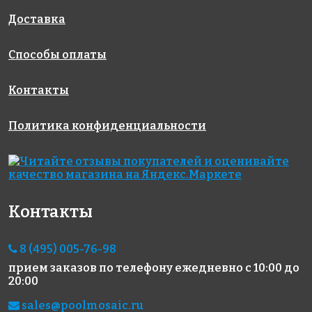
327x327
327x327
103(2)
327x327
Доставка
Способы оплаты
Контакты
Политика конфиденциальности
8603 руб./м²
5883 руб./м²
5111 руб./м²
Golden Effect
Rose AJ 74(2)
Rose AJ 04(1)
327x327
327x327
HP17-15
327x327
Контакты
8 (495) 005-76-98
прием заказов по телефону
ежедневно с 10:00 до
20:00
sales@poolmosaic.ru
6820 руб./м²
5719 руб./м²
8858 руб./м²