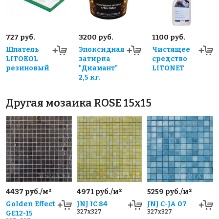
727 руб.
3200 руб.
1100 руб.
Шпатель
Эпоксидная
Чистящее
LITOKOL
затирка
средство
резиновый
"Диамант"
LITONET
2,5 кг.
Другая мозаика ROSE 15x15
4437 руб./м²
4971 руб./м²
5259 руб./м²
Golden Effect
JNJ IC 84
JNJ C-JA 07
327x327
327x327
GE12-15