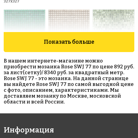
327x327
Показать больше
5012 руб./м²
5883 руб./м²
10986 руб./м²
В нашем интернете-магазине можно
Rose WJ 22(2)
Rose AJ 83+3
Rose MJ 61
приобрести мозаика Rose SWJ 77 по цене 892 руб.
327x327
327x327
327x327
за лист(сетку)/ 8340 руб. за квадратный метр.
Rose SWJ 77 - это мозаика. На данной странице
вы найдете Rose SWJ 77 по самой выгодной цене
с фото, описанием, характеристиками. Мы
доставляем мозаику по Москве, московской
области и всей России.
8858 руб./м²
90383 руб./м²
13196 руб./м²
Информация
Rose CWJ
Rose GN02G
JNJ C-JD 102