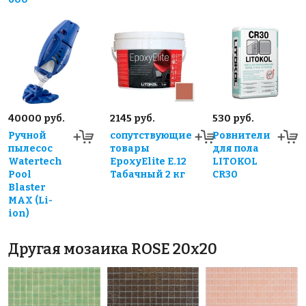
40000 руб.
2145 руб.
530 руб.
Ручной
сопутствующие
Ровнители
пылесос
товары
для пола
Watertech
EpoxyElite E.12
LITOKOL
Pool
Табачный 2 кг
CR30
Blaster
MAX (Li-
ion)
Другая мозаика ROSE 20x20