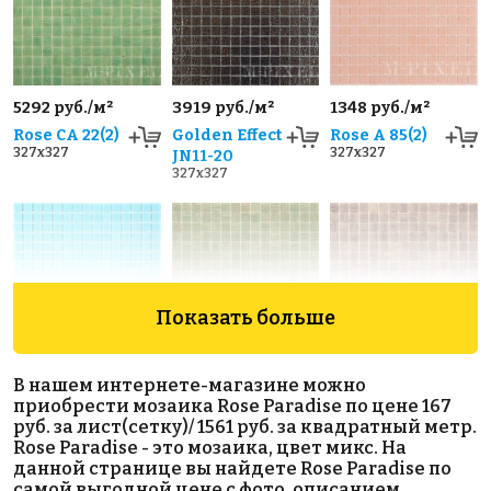
5292 руб./м²
3919 руб./м²
1348 руб./м²
Rose CA 22(2)
Golden Effect
Rose A 85(2)
327x327
327x327
JN11-20
327x327
Показать больше
1224 руб./м²
4840 руб./м²
4840 руб./м²
В нашем интернете-магазине можно
Rose A 04(1)
Rose GA 21(1)
Rose GA 43(1)
приобрести мозаика Rose Paradise по цене 167
327x327
327x327
327x327
руб. за лист(сетку)/ 1561 руб. за квадратный метр.
Rose Paradise - это мозаика, цвет микс. На
данной странице вы найдете Rose Paradise по
самой выгодной цене с фото, описанием,