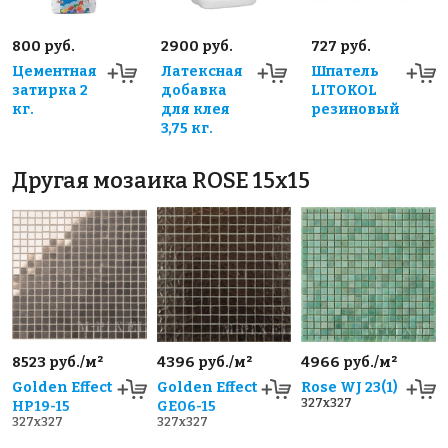
800 руб.
2900 руб.
727 руб.
Цементная
Латексная
Шпатель
затирка 2
добавка
LITOKOL
кг.
для клея
резиновый
3,75 кг.
Другая мозаика ROSE 15x15
8523 руб./м²
4396 руб./м²
4966 руб./м²
Golden Effect
Golden Effect
Rose WJ 23(1)
327x327
HP19-15
GE06-15
327x327
327x327