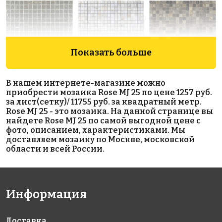
Показать больше
4396 руб./м²
8776 руб./м²
8833 руб./м²
В нашем интернете-магазине можно
Golden Effect
Rose CWJ
Rose CJ 47(2)
приобрести мозаика Rose MJ 25 по цене 1257 руб.
327x327
GE02-15
105(2)
за лист(сетку)/ 11755 руб. за квадратный метр.
327x327
327x327
Rose MJ 25 - это мозаика. На данной странице вы
найдете Rose MJ 25 по самой выгодной цене с
фото, описанием, характеристиками. Мы
доставляем мозаику по Москве, московской
области и всей России.
Информация
5666 руб./м²
10884 руб./м²
10884 руб./м²
Rose WJ 42
Rose MJ 16
Rose MJ 23
327x327
327x327
327x327
Доставка