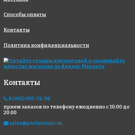
Способы оплаты
Контакты
Политика конфиденциальности
5658 руб./м²
5829 руб./м²
5658 руб./м²
JNJ C-JC 59
Rose AJ
JNJ C-JC 55
327x327
327x327
102(2)
327x327
Контакты
8 (495) 005-76-98
прием заказов по телефону
ежедневно с 10:00 до
20:00
sales@poolmosaic.ru
4925 руб./м²
10884 руб./м²
7253 руб./м²
JNJ IC 39
Rose MJ 80
Rose SJ 23(2)