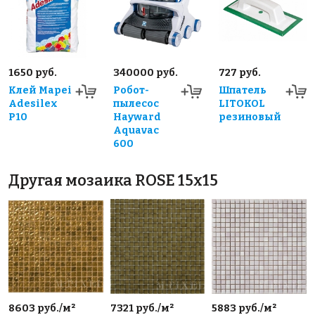
1650 руб.
340000 руб.
727 руб.
Клей Mapei
Робот-
Шпатель
Adesilex
пылесос
LITOKOL
P10
Hayward
резиновый
Aquavac
600
Другая мозаика ROSE 15x15
8603 руб./м²
7321 руб./м²
5883 руб./м²