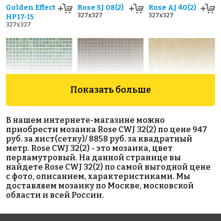
Golden Effect
Rose SJ 08(2)
Rose AJ 40(2)
327x327
327x327
HP17-15
327x327
Показать больше
5719 руб./м²
9638 руб./м²
5719 руб./м²
В нашем интернете-магазине можно
Rose WJ 28
Golden Effect
Rose WJ 35(2)
приобрести мозаика Rose CWJ 32(2) по цене 947
327x327
327x327
JN09-15
руб. за лист(сетку)/ 8858 руб. за квадратный
327x327
метр. Rose CWJ 32(2) - это мозаика, цвет
перламутровый. На данной странице вы
найдете Rose CWJ 32(2) по самой выгодной цене
с фото, описанием, характеристиками. Мы
доставляем мозаику по Москве, московской
области и всей России.