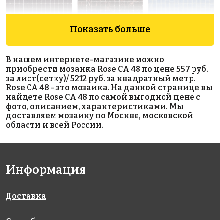
Показать больше
1327 руб./м²
2436 руб./м²
5212 руб./м²
Rose A 45(2)
Rose G 48
Rose CA
В нашем интернете-магазине можно
327x327
327x327
117(2)
приобрести мозаика Rose CA 48 по цене 557 руб.
327x327
за лист(сетку)/ 5212 руб. за квадратный метр.
Rose CA 48 - это мозаика. На данной странице вы
найдете Rose CA 48 по самой выгодной цене с
фото, описанием, характеристиками. Мы
доставляем мозаику по Москве, московской
области и всей России.
5212 руб./м²
5212 руб./м²
2436 руб./м²
Информация
Rose CA 83
Rose CA 52
Rose G 11(1)
327x327
327x327
327x327
Доставка