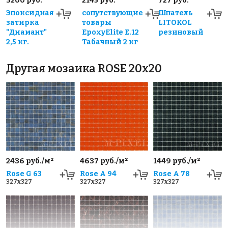
3200 руб.
2145 руб.
727 руб.
Эпоксидная
сопутствующие
Шпатель
затирка
товары
LITOKOL
"Диамант"
EpoxyElite E.12
резиновый
2,5 кг.
Табачный 2 кг
Другая мозаика ROSE 20x20
2436 руб./м²
4637 руб./м²
1449 руб./м²
Rose G 63
Rose A 94
Rose A 78
327x327
327x327
327x327