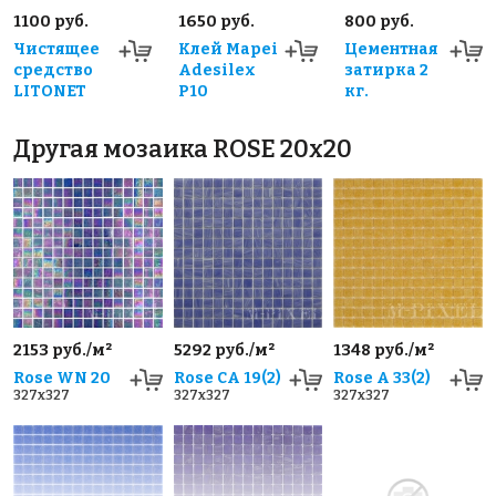
1100 руб.
1650 руб.
800 руб.
Чистящее
Клей Mapei
Цементная
средство
Adesilex
затирка 2
LITONET
P10
кг.
Другая мозаика ROSE 20x20
2153 руб./м²
5292 руб./м²
1348 руб./м²
Rose WN 20
Rose CA 19(2)
Rose A 33(2)
327x327
327x327
327x327