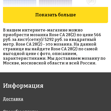
Показать больше
1471 руб./м²
5292 руб./м²
5292 руб./м²
Rose A 151
Rose CA
Rose CA 52
В нашем интернете-магазине можно
327x327
327x327
120(2)
приобрести мозаика Rose CA 28(2) по цене 566
327x327
руб. за лист(сетку)/ 5292 руб. за квадратный
метр. Rose CA 28(2) - это мозаика. На данной
странице вы найдете Rose CA 28(2) по самой
выгодной цене с фото, описанием,
характеристиками. Мы доставляем мозаику по
Москве, московской области и всей России.
2153 руб./м²
7033 руб./м²
4002 руб./м²
Информация
Rose WN 17
Rose CA
Rose A 90(3)
327x327
327x327
33(2+)
327x327
Доставка