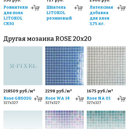
530 руб.
727 руб.
2900 руб.
Ровнители
Шпатель
Латексная
для пола
LITOKOL
добавка
LITOKOL
резиновый
для клея
CR30
3,75 кг.
Другая мозаика ROSE 20x20
218509 руб./м²
2298 руб./м²
1675 руб./м²
Rose GBS02G
Rose WA 14
Rose NA 01
327x327
327x327
327x327