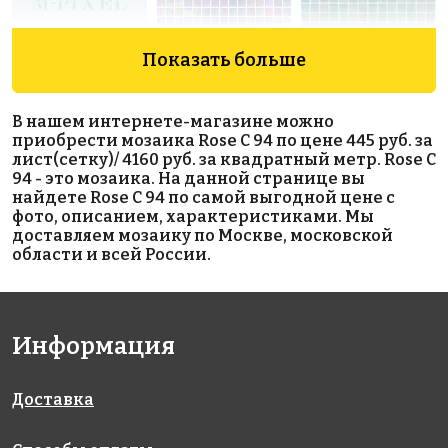
Показать больше
218509 руб./м²
2120 руб./м²
4767 руб./м²
Rose GBS01G
Rose WN 20
Rose GA 67(1)
В нашем интернете-магазине можно
327x327
327x327
327x327
приобрести мозаика Rose C 94 по цене 445 руб. за
лист(сетку)/ 4160 руб. за квадратный метр. Rose C
94 - это мозаика. На данной странице вы
найдете Rose C 94 по самой выгодной цене с
фото, описанием, характеристиками. Мы
доставляем мозаику по Москве, московской
области и всей России.
5422 руб./м²
2298 руб./м²
1206 руб./м²
Rose GB 93
Rose WB 48
Rose A 04(1)
Информация
327x327
327x327
327x327
Доставка