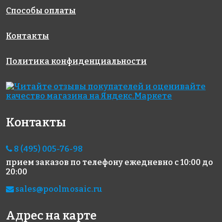
Способы оплаты
Контакты
Политика конфиденциальности
8767 руб./м²
5719 руб./м²
5883 руб./м²
Rose WJ 94
Rose WJ 35(2)
Rose AJ 83+5
327x327
327x327
327x327
Контакты
8 (495) 005-76-98
прием заказов по телефону
ежедневно с 10:00 до
20:00
5883 руб./м²
4437 руб./м²
5883 руб./м²
sales@poolmosaic.ru
Rose AJ 82
Golden Effect
Rose AJ 53
327x327
327x327
GE06-15
327x327
Адрес на карте