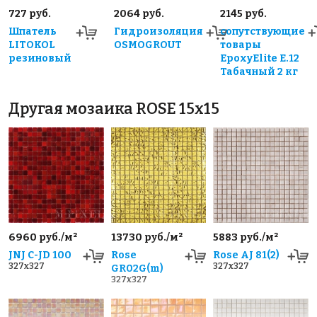
727 руб.
2064 руб.
2145 руб.
Шпатель
Гидроизоляция
сопутствующие
LITOKOL
OSMOGROUT
товары
резиновый
EpoxyElite E.12
Табачный 2 кг
Другая мозаика ROSE 15x15
6960 руб./м²
13730 руб./м²
5883 руб./м²
JNJ C-JD 100
Rose
Rose AJ 81(2)
327x327
327x327
GR02G(m)
327x327