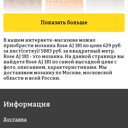
Показать больше
5719 руб./м²
4971 руб./м²
5111 руб./м²
В нашем интернете-магазине можно
Rose WJ 37(2)
JNJ IC 92
Rose AJ 05
приобрести мозаика Rose AJ 181 по цене 629 руб.
327x327
327x327
327x327
за лист(сетку)/ 5883 руб. за квадратный метр.
Rose AJ 181 - это мозаика. На данной странице вы
найдете Rose AJ 181 по самой выгодной цене с
фото, описанием, характеристиками. Мы
доставляем мозаику по Москве, московской
области и всей России.
6820 руб./м²
4946 руб./м²
5111 руб./м²
Информация
Rose AJ
Golden Effect
Rose AJ 01(1)
327x327
69(2+)
GD 16045
327x327
327x327
Доставка