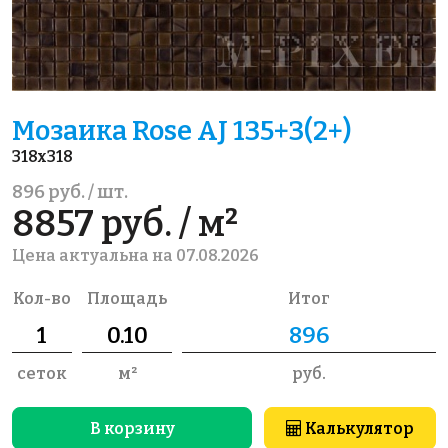
Мозаика Rose AJ 135+3(2+)
318x318
896 руб. / шт.
8857 руб. / м²
Цена актуальна на 07.08.2026
Кол-во
Площадь
Итог
сеток
м²
руб.
В корзину
Калькулятор