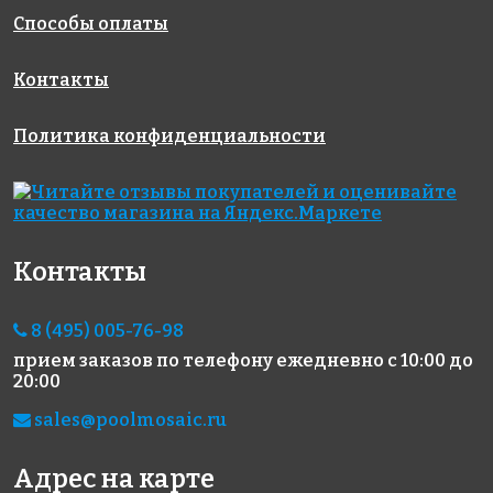
Способы оплаты
Контакты
Политика конфиденциальности
14898 руб./м²
7929 руб./м²
3883 руб./м²
JNJ DS 102
Rose AJ
Rose WB 60
318x318
318x318
85+1(2)
318x318
Контакты
8 (495) 005-76-98
прием заказов по телефону
ежедневно с 10:00 до
20:00
sales@poolmosaic.ru
7929 руб./м²
3883 руб./м²
2654 руб./м²
Адрес на карте
Rose AJ
Rose G 15
Rose A 87(2+)
318x318
318x318