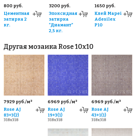
800 руб.
3200 руб.
1650 руб.
Цементная
Эпоксидная
Клей Mapei
затирка 2
затирка
Adesilex
кг.
"Диамант"
P10
2,5 кг.
Другая мозаика Rose 10x10
7929 руб./м²
6969 руб./м²
6969 руб./м²
Rose AJ
Rose AJ
Rose AJ
83+3(2)
19+3(1)
43+1(1)
318x318
318x318
318x318