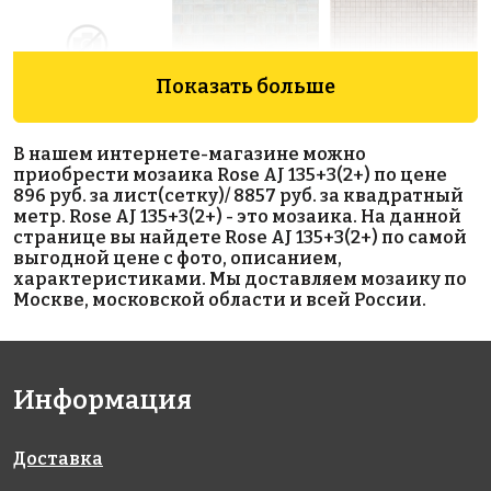
Показать больше
5023 руб./м²
6806 руб./м²
6969 руб./м²
В нашем интернете-магазине можно
Golden Effect
Rose GA 56(1)
Rose AJ
приобрести мозаика Rose AJ 135+3(2+) по цене
318x318
JN10-10
06+3(1)
896 руб. за лист(сетку)/ 8857 руб. за квадратный
318x318
318x318
метр. Rose AJ 135+3(2+) - это мозаика. На данной
странице вы найдете Rose AJ 135+3(2+) по самой
выгодной цене с фото, описанием,
характеристиками. Мы доставляем мозаику по
Москве, московской области и всей России.
Информация
3883 руб./м²
6969 руб./м²
13326 руб./м²
Rose G 68
Rose AJ
Rose GE02G
318x318
318x318
17+5(1)
Доставка
318x318