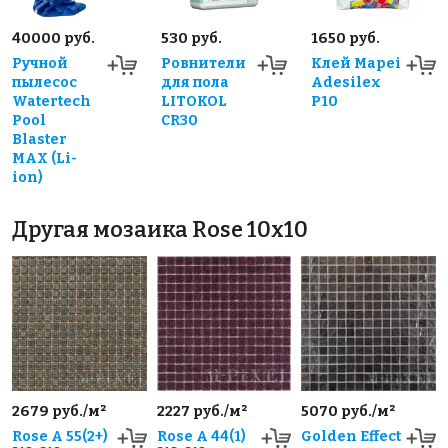
40000 руб.
530 руб.
1650 руб.
Ручной
Ровнители
Клей Mapei
пылесос
для пола
Adesilex
Watertech
LITOKOL
P10
Pool
CR30
Blaster
MAX (Li-
ion)
Другая мозаика Rose 10x10
2679 руб./м²
2227 руб./м²
5070 руб./м²
Rose A 55(2+)
Rose A 44(1)
Golden Effect