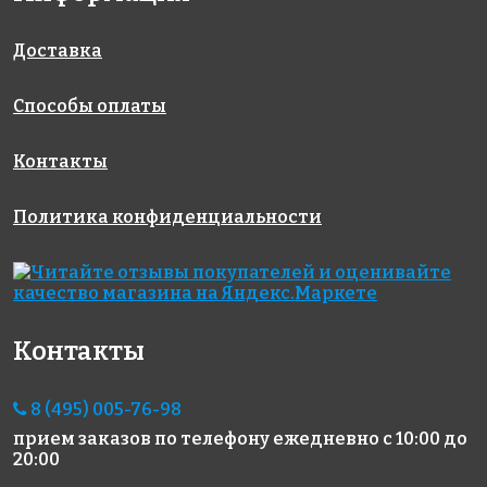
Golden Effect
Rose A 95(3+)
Golden Effect
318x318
JN10-10
HP20R-10
318x318
318x318
Доставка
Способы оплаты
Контакты
Политика конфиденциальности
6869 руб./м²
2481 руб./м²
8003 руб./м²
Rose GA 161
Rose A 58(2)
Rose AJ
318x318
318x318
85+1(2)
318x318
Контакты
8 (495) 005-76-98
прием заказов по телефону
ежедневно с 10:00 до
20:00