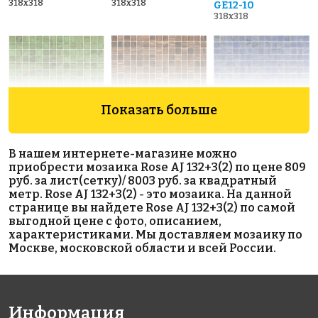
318x318
318x318
GE12-10
318x318
Показать больше
3919 руб./м²
6869 руб./м²
3919 руб./м²
В нашем интернете-магазине можно
Rose G 24
Rose GA 36(1)
Rose G 72
приобрести мозаика Rose AJ 132+3(2) по цене 809
318x318
318x318
318x318
руб. за лист(сетку)/ 8003 руб. за квадратный
метр. Rose AJ 132+3(2) - это мозаика. На данной
странице вы найдете Rose AJ 132+3(2) по самой
выгодной цене с фото, описанием,
характеристиками. Мы доставляем мозаику по
Москве, московской области и всей России.
5070 руб./м²
7280 руб./м²
5070 руб./м²
Информация