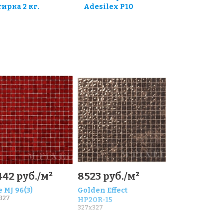
тирка 2 кг.
Adesilex P10
442 руб./м²
8523 руб./м²
 MJ 96(3)
Golden Effect
327
HP20R-15
327x327