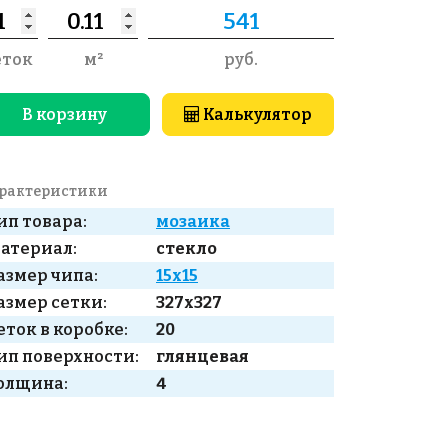
еток
м²
руб.
В корзину
Калькулятор
рактеристики
ип товара:
мозаика
атериал:
стекло
азмер чипа:
15x15
азмер сетки:
327x327
еток в коробке:
20
ип поверхности:
глянцевая
олщина:
4