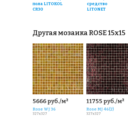
пола LITOKOL
средство
CR30
LITONET
Другая мозаика ROSE 15x15
5666 руб./м²
11755 руб./м²
Rose WJ 36
Rose MJ 46(2)
327x327
327x327