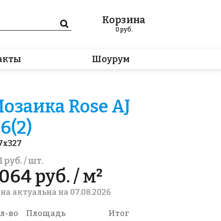
Корзина
0
руб.
акты
Шоурум
озаика Rose AJ
6(2)
7x327
1 руб. / шт.
064 руб. / м²
на актуальна на 07.08.2026
л-во
Площадь
Итог