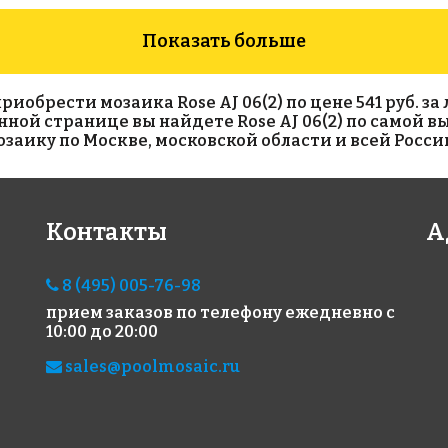
Показать больше
брести мозаика Rose AJ 06(2) по цене 541 руб. за 
 данной странице вы найдете Rose AJ 06(2) по самой 
аику по Москве, московской области и всей Росси
5666 руб./м²
4966 руб./м²
852
Контакты
А
Rose WJ 20(2)
Rose WJ 17(1)
Gold
327x327
327x327
HP0
327x
8 (495) 005-76-98
прием заказов по телефону
ежедневно с
10:00 до 20:00
sales@poolmosaic.ru