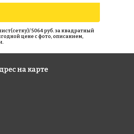
лист(сетку)/ 5064 руб. за квадратный
выгодной цене с фото, описанием,
и.
3 руб./м²
8263 руб./м²
дрес на карте
en Effect
Rose SWJ 77
327x327
1-15
327