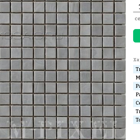
с
Ха
Т
М
Р
Р
С
Т
Т