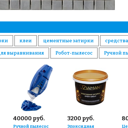
рки
клеи
цементные затирки
средства
для выравнивания
Робот-пылесос
Ручной п
40000 руб.
3200 руб.
80
Ручной пылесос
Эпоксидная
Це