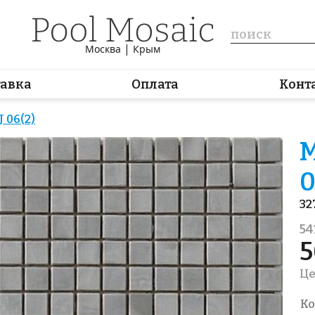
|
Москва
Крым
тавка
Оплата
Конт
 06(2)
М
0
32
54
5
Це
Ко