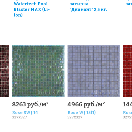
Watertech Pool
затирка
за
Blaster MAX (Li-
"Диамант" 2,5 кг.
ion)
8263 руб./м²
4966 руб./м²
14
Rose SWJ 14
Rose WJ 15(1)
Rose
327x327
327x327
327x