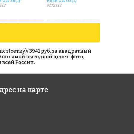
 GA 36(1)
Rose GA 03(1)
327
327x327
ст(сетку)/ 3941 руб. за квадратный
) по самой выгодной цене с фото,
 всей России.
7 руб./м²
3100 руб./м²
дрес на карте
 A 96(3+)
Rose C 91
327
327x327