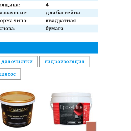
олщина:
4
азначение:
для бассейна
орма чипа:
квадратная
снова:
бумага
 для очистки
гидроизоляция
ылесос