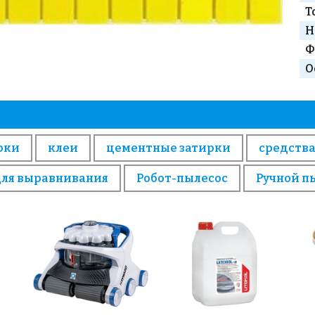
Т
Н
Ф
О
рки
клеи
цементные затирки
средства
для выравнивания
Робот-пылесос
Ручной п