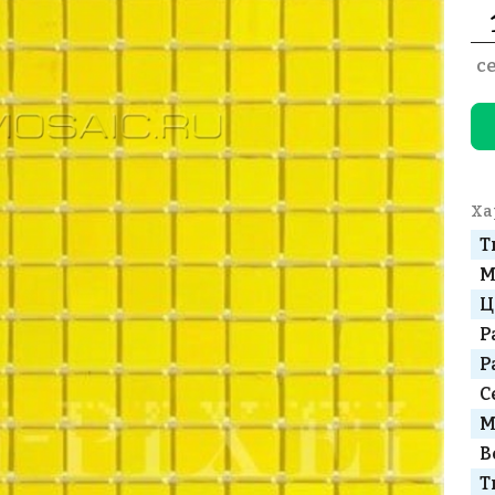
с
Ха
Т
М
Ц
Р
Р
С
М
В
Т