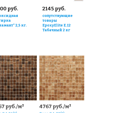
00 руб.
2145 руб.
оксидная
сопутствующие
тирка
товары
иамант" 2,5 кг.
EpoxyElite E.12
Табачный 2 кг
67 руб./м²
4767 руб./м²