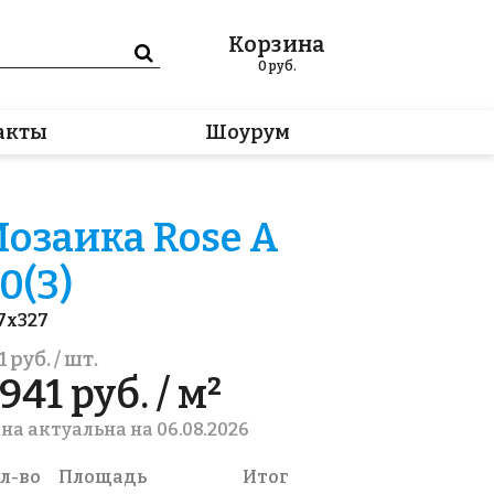
Корзина
0
руб.
акты
Шоурум
озаика Rose A
0(3)
7x327
1 руб. / шт.
941 руб. / м²
на актуальна на 06.08.2026
л-во
Площадь
Итог