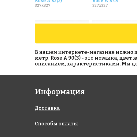
Rose A 82(2)
Rose WB 49
327x327
327x327
В нашем интернете-магазине можно прио
метр. Rose A 90(3) - это мозаика, цве
описанием, характеристиками. Мы дос
1327 руб./м²
2298 руб./м²
Информация
Rose A 07(2)
Rose WB 81
327x327
327x327
Доставка
Способы оплаты