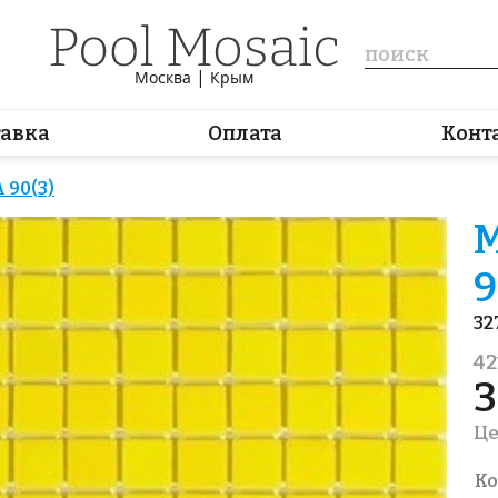
|
Москва
Крым
тавка
Оплата
Конт
 90(3)
М
9
32
42
3
Це
Ко