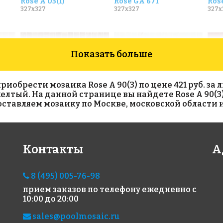
Rose A 03(1)
Rose GA 671
Rose
327x327
327x327
327x
Показать больше
брести мозаика Rose A 90(3) по цене 421 руб. за ли
т желтый. На данной странице вы найдете Rose A 90(3
тавляем мозаику по Москве, московской области и
4767 руб./м²
4767 руб./м²
463
Контакты
А
Rose GA 45(1)
Rose GA 10(1)
Rose
327x327
327x327
327x
8 (495) 005-76-98
прием заказов по телефону
ежедневно с
10:00 до 20:00
sales@poolmosaic.ru