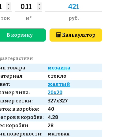
еток
м²
руб.
В корзину
Калькулятор
рактеристики
ип товара:
мозаика
атериал:
стекло
вет:
желтый
азмер чипа:
20x20
азмер сетки:
327x327
еток в коробке:
40
етров в коробке:
4.28
ес коробки:
28
ип поверхности:
матовая