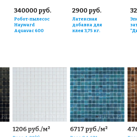
340000 руб.
2900 руб.
32
Робот-пылесос
Латексная
Эп
Hayward
добавка для
за
Aquavac 600
клея 3,75 кг.
"Д
0
1206 руб./м²
6717 руб./м²
47