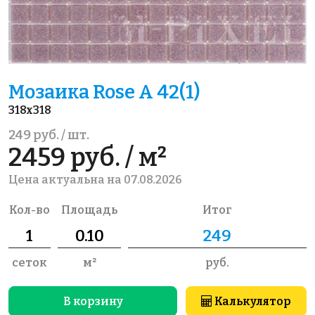
Мозаика Rose A 42(1)
318x318
249 руб. / шт.
2459 руб. / м²
Цена актуальна на 07.08.2026
Кол-во
Площадь
Итог
сеток
м²
руб.
В корзину
Калькулятор