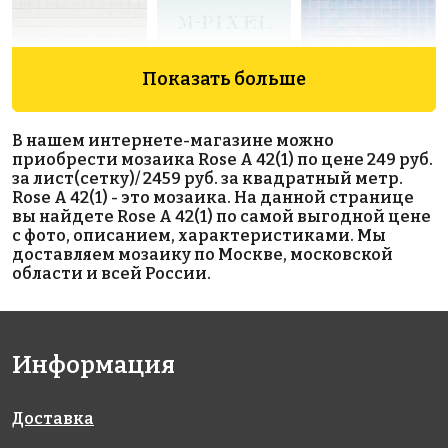
Показать больше
5788 руб./м²
6806 руб./м²
3883 руб./м²
Rose CA 29(1)
Rose GA 162
Rose WA 15
В нашем интернете-магазине можно
318x318
318x318
318x318
приобрести мозаика Rose A 42(1) по цене 249 руб.
за лист(сетку)/ 2459 руб. за квадратный метр.
Rose A 42(1) - это мозаика. На данной странице
вы найдете Rose A 42(1) по самой выгодной цене
с фото, описанием, характеристиками. Мы
доставляем мозаику по Москве, московской
области и всей России.
3883 руб./м²
6806 руб./м²
6969 руб./м²
Rose WA 24
Rose GA 29(1)
Rose AJ
Информация
318x318
318x318
19+3(1)
318x318
Доставка