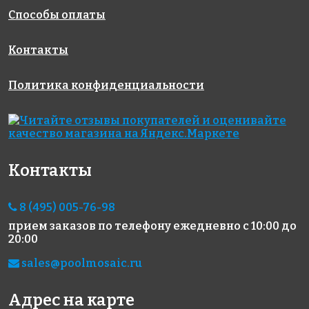
Способы оплаты
Контакты
Политика конфиденциальности
2459 руб./м²
3883 руб./м²
5023 руб./м²
Rose A 07(2)
Rose G 70
Golden Effect
318x318
318x318
GE13-10
318x318
Контакты
8 (495) 005-76-98
прием заказов по телефону
ежедневно с 10:00 до
20:00
3883 руб./м²
3883 руб./м²
6806 руб./м²
sales@poolmosaic.ru
Rose G 62
Rose G 24
Rose GA 56(1)
318x318
318x318
318x318
Адрес на карте