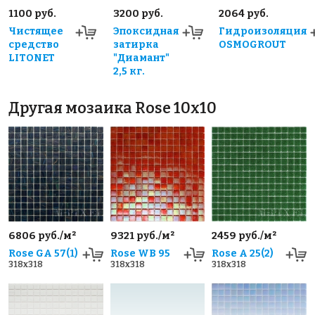
1100 руб.
3200 руб.
2064 руб.
Чистящее
Эпоксидная
Гидроизоляция
средство
затирка
OSMOGROUT
LITONET
"Диамант"
2,5 кг.
Другая мозаика Rose 10x10
6806 руб./м²
9321 руб./м²
2459 руб./м²
Rose GA 57(1)
Rose WB 95
Rose A 25(2)
318x318
318x318
318x318