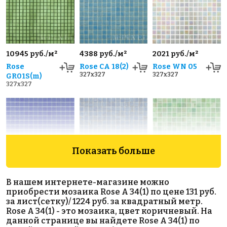
10945 руб./м²
4388 руб./м²
2021 руб./м²
Rose
Rose CA 18(2)
Rose WN 05
327x327
327x327
GR01S(m)
327x327
Показать больше
1717 руб./м²
6138 руб./м²
4840 руб./м²
В нашем интернете-магазине можно
Rose A 161
Rose GA 13(1)
Rose GA 24(1)
приобрести мозаика Rose A 34(1) по цене 131 руб.
327x327
327x327
327x327
за лист(сетку)/ 1224 руб. за квадратный метр.
Rose A 34(1) - это мозаика, цвет коричневый. На
данной странице вы найдете Rose A 34(1) по