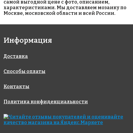
самой выгодной цене с фото, описанием,
характеристиками. Мы доставляем мозаику по
Москве, московской области и всей России.
2153 руб./м²
5505 руб./м²
2473 руб./м²
Информация
Rose WN 18
Rose GA
Rose G 48
327x327
327x327
148(2)
327x327
Доставка
Способы оплаты
Контакты
Политика конфиденциальности
4840 руб./м²
7543 руб./м²
4002 руб./м²
Rose GA 72(1)
Rose GA 11(1)
Rose A 93
327x327
327x327
327x327