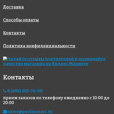
JNJ DS 101
Rose AJ
Rose G 36
318x318
318x318
92+1(3)
Доставка
318x318
Способы оплаты
Контакты
Политика конфиденциальности
7929 руб./м²
5023 руб./м²
8857 руб./м²
Rose AJ
Golden Effect
Rose AJ
85+1(2)
JN06-10
133+3(2)
318x318
318x318
318x318
Контакты
8 (495) 005-76-98
прием заказов по телефону
ежедневно с 10:00 до
20:00
sales@poolmosaic.ru