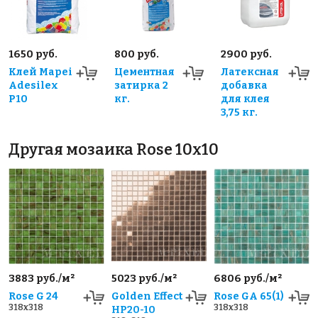
1650 руб.
800 руб.
2900 руб.
Клей Mapei
Цементная
Латексная
Adesilex
затирка 2
добавка
P10
кг.
для клея
3,75 кг.
Другая мозаика Rose 10x10
3883 руб./м²
5023 руб./м²
6806 руб./м²
Rose G 24
Golden Effect
Rose GA 65(1)
318x318
318x318
HP20-10