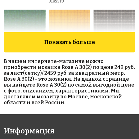
318x318
Показать больше
8857 руб./м²
11316 руб./м²
2459 руб./м²
В нашем интернете-магазине можно
Rose AJ
Rose AJ
Rose A 38(2)
приобрести мозаика Rose A 30(2) по цене 249 руб.
318x318
26+3(2+)
91+1(3)
за лист(сетку)/ 2459 руб. за квадратный метр.
318x318
318x318
Rose A 30(2) - это мозаика. На данной странице
вы найдете Rose A 30(2) по самой выгодной цене
с фото, описанием, характеристиками. Мы
доставляем мозаику по Москве, московской
области и всей России.
Информация
14898 руб./м²
11316 руб./м²
3883 руб./м²