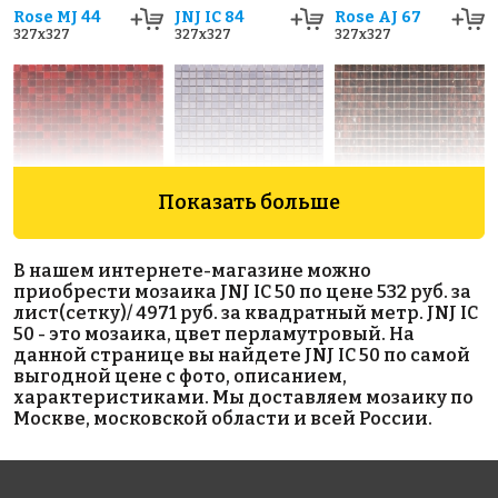
Rose MJ 44
JNJ IC 84
Rose AJ 67
327x327
327x327
327x327
Показать больше
6960 руб./м²
5883 руб./м²
11865 руб./м²
JNJ C-JD 100
Rose AJ 43(2)
Rose MJ 47(2)
В нашем интернете-магазине можно
327x327
327x327
327x327
приобрести мозаика JNJ IC 50 по цене 532 руб. за
лист(сетку)/ 4971 руб. за квадратный метр. JNJ IC
50 - это мозаика, цвет перламутровый. На
данной странице вы найдете JNJ IC 50 по самой
выгодной цене с фото, описанием,
характеристиками. Мы доставляем мозаику по
Москве, московской области и всей России.
8858 руб./м²
8603 руб./м²
5111 руб./м²