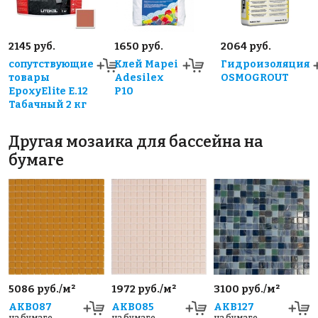
2145 руб.
1650 руб.
2064 руб.
сопутствующие
Клей Mapei
Гидроизоляция
товары
Adesilex
OSMOGROUT
EpoxyElite E.12
P10
Табачный 2 кг
Другая мозаика для бассейна на
бумаге
5086 руб./м²
1972 руб./м²
3100 руб./м²
AKB087
AKB085
AKB127
на бумаге
на бумаге
на бумаге