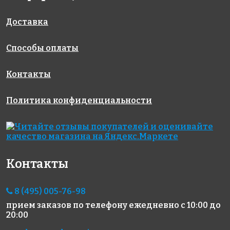
AKB080
AKB037
AKB038
на бумаге
на бумаге
на бумаге
327x327
327x327
327x327
Доставка
Способы оплаты
Контакты
Политика конфиденциальности
3100 руб./м²
1670 руб./м²
1972 руб./м²
AKB104
AKB001
AKB094
на бумаге
на бумаге
на бумаге
316x316
327x327
327x327
Контакты
8 (495) 005-76-98
прием заказов по телефону
ежедневно с 10:00 до
20:00