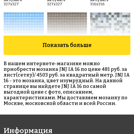
327x327
327x327
316x316
Показать больше
1550 руб./м²
1972 руб./м²
2850 руб./м²
В нашем интернете-магазине можно
AKB061
AKB069
AKB125
приобрести мозаика JNJ IA 16 по цене 481 руб. за
на бумаге
на бумаге
на бумаге
лист(сетку)/ 4503 руб. за квадратный метр. JNJ IA
327x327
327x327
316x316
16 - это мозаика, цвет изумрудный. На данной
странице вы найдете JNJ IA 16 по самой
выгодной цене с фото, описанием,
характеристиками. Мы доставляем мозаику по
Москве, московской области и всей России.
Информация
1972 руб./м²
5423 руб./м²
5513 руб./м²