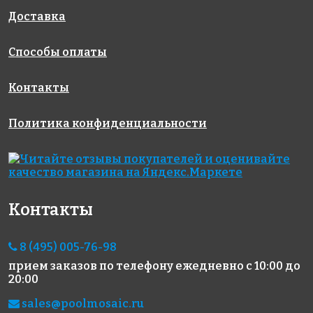
на бумаге
на бумаге
на бумаге
327x327
327x327
327x327
Доставка
Способы оплаты
Контакты
Политика конфиденциальности
1850 руб./м²
1972 руб./м²
4503 руб./м²
AKB099
AKB070
JNJ IA 16
на бумаге
на бумаге
на бумаге
316x316
327x327
327x327
Контакты
8 (495) 005-76-98
прием заказов по телефону
ежедневно с 10:00 до
20:00
sales@poolmosaic.ru
1550 руб./м²
1972 руб./м²
1550 руб./м²