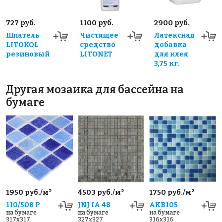
727 руб.
1100 руб.
2900 руб.
Шпатель
Чистящее
Латексная
LITOKOL
средство
добавка
резиновый
LITONET
для клея
3,75 кг.
Другая мозаика для бассейна на
бумаге
1950 руб./м²
4503 руб./м²
1750 руб./м²
110/508 P
JNJ IA 48
AKB105
на бумаге
на бумаге
на бумаге
317x317
327x327
316x316