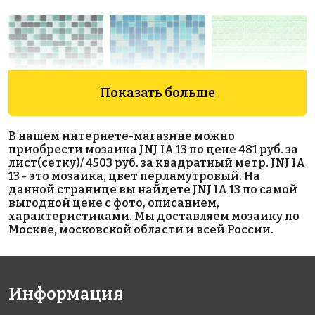
Показать больше
1740 руб./м²
1550 руб./м²
1972 руб./м²
В нашем интернете-магазине можно
AKB111
AKB100
AKB094
приобрести мозаика JNJ IA 13 по цене 481 руб. за
на бумаге
на бумаге
на бумаге
лист(сетку)/ 4503 руб. за квадратный метр. JNJ IA
316x316
327x327
327x327
13 - это мозаика, цвет перламутровый. На
данной странице вы найдете JNJ IA 13 по самой
выгодной цене с фото, описанием,
характеристиками. Мы доставляем мозаику по
Москве, московской области и всей России.
Информация
4503 руб./м²
1990 руб./м²
1972 руб./м²
JNJ IA 17
AKB014
AKB081