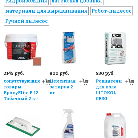
гидроизоляция
латексная добавка
материалы для выравнивания
Робот-пылесос
Ручной пылесос
2145 руб.
800 руб.
530 руб.
сопутствующие
Цементная
Ровнители
товары
затирка 2
для пола
EpoxyElite E.12
кг.
LITOKOL
Табачный 2 кг
CR30