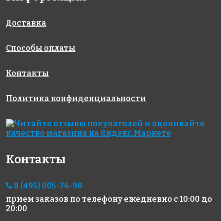
Rose MJ 46(2)
Rose WMJ
Rose MJ 80
327x327
327x327
130
327x327
Доставка
Способы оплаты
Контакты
Политика конфиденциальности
6039 руб./м²
5883 руб./м²
5259 руб./м²
JNJ ID 100
Rose AJ 221
JNJ C-JB 32
327x327
327x327
327x327
Контакты
8 (495) 005-76-98
прием заказов по телефону
ежедневно с 10:00 до
20:00
9638 руб./м²
5111 руб./м²
5012 руб./м²