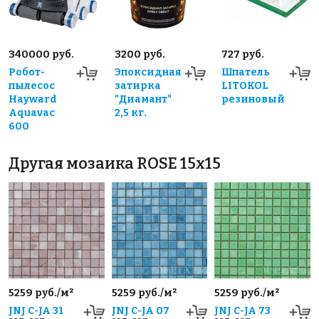
340000 руб.
3200 руб.
727 руб.
Робот-
Эпоксидная
Шпатель
пылесос
затирка
LITOKOL
Hayward
"Диамант"
резиновый
Aquavac
2,5 кг.
600
Другая мозаика ROSE 15x15
5259 руб./м²
5259 руб./м²
5259 руб./м²
JNJ C-JA 31
JNJ C-JA 07
JNJ C-JA 73