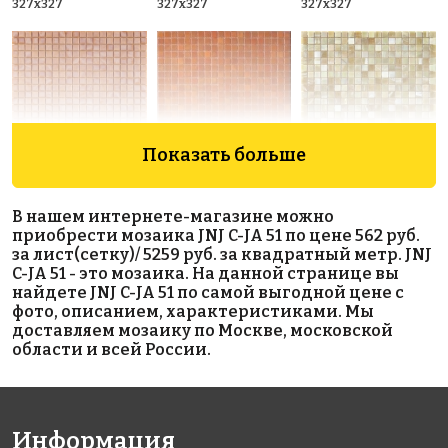
327x327
327x327
327x327
Показать больше
5883 руб./м²
8767 руб./м²
10400 руб./м²
Rose AJ 85+6
Rose WJ 95(3)
Rose CWJ
В нашем интернете-магазине можно
327x327
327x327
34(2)
приобрести мозаика JNJ C-JA 51 по цене 562 руб.
327x327
за лист(сетку)/ 5259 руб. за квадратный метр. JNJ
C-JA 51 - это мозаика. На данной странице вы
найдете JNJ C-JA 51 по самой выгодной цене с
фото, описанием, характеристиками. Мы
доставляем мозаику по Москве, московской
области и всей России.
11865 руб./м²
11914 руб./м²
10986 руб./м²
Информация