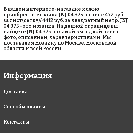
1972 руб./м²
1990 руб./м²
5242 руб./м²
В нашем интернете-магазине можно
AKB091
AKB012
AKB042
приобрести мозаика JNJ 04.375 по цене 472 руб.
на бумаге
на бумаге
на бумаге
за лист(сетку)/ 4412 руб. за квадратный метр. JNJ
327x327
327x327
327x327
04.375 - это мозаика. На данной странице вы
найдете JNJ 04.375 по самой выгодной цене с
фото, описанием, характеристиками. Мы
доставляем мозаику по Москве, московской
области и всей России.
Информация
3800 руб./м²
3985 руб./м²
1972 руб./м²
110 P
JNJ 05.126
AKB076
на бумаге
на бумаге
на бумаге
317x317
327x327
327x327
Доставка
Способы оплаты
Контакты