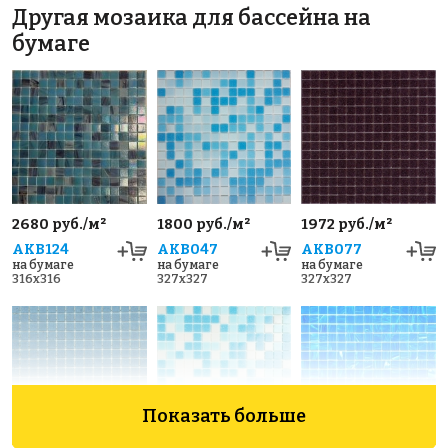
Другая мозаика для бассейна на
бумаге
2680 руб./м²
1800 руб./м²
1972 руб./м²
AKB124
AKB047
AKB077
на бумаге
на бумаге
на бумаге
316x316
327x327
327x327
Показать больше