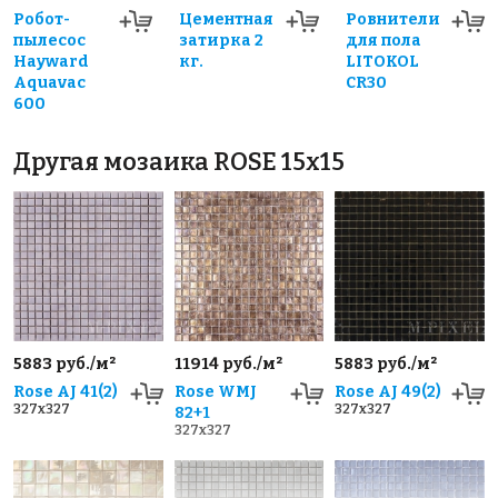
Робот-
Цементная
Ровнители
пылесос
затирка 2
для пола
Hayward
кг.
LITOKOL
Aquavac
CR30
600
Другая мозаика ROSE 15x15
5883 руб./м²
11914 руб./м²
5883 руб./м²
Rose AJ 41(2)
Rose WMJ
Rose AJ 49(2)
327x327
327x327
82+1
327x327