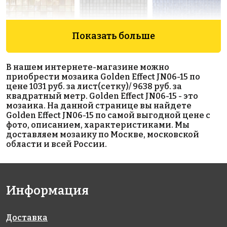
Показать больше
4503 руб./м²
5111 руб./м²
10986 руб./м²
В нашем интернете-магазине можно
JNJ IB 59
Rose AJ 06(2)
Rose MJ 18(1)
приобрести мозаика Golden Effect JN06-15 по
327x327
327x327
327x327
цене 1031 руб. за лист(сетку)/ 9638 руб. за
квадратный метр. Golden Effect JN06-15 - это
мозаика. На данной странице вы найдете
Golden Effect JN06-15 по самой выгодной цене с
фото, описанием, характеристиками. Мы
доставляем мозаику по Москве, московской
области и всей России.
5111 руб./м²
5259 руб./м²
10986 руб./м²
Rose AJ 17(1)
JNJ C-JB 70
Rose MJ 23
Информация
327x327
327x327
327x327
Доставка