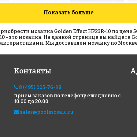
Показать больше
брести мозаика Golden Effect HP23R-10 по цене 505 р
10 - это мозаика. На данной странице вы найдете Go
рактеристиками. Мы доставляем мозаику по Москве,
3860 руб./м²
3860 руб./м²
88
Контакты
А
Rose WA 13
Rose G 45
Rose
318x318
318x318
318x
8 (495) 005-76-98
прием заказов по телефону
ежедневно с
10:00 до 20:00
sales@poolmosaic.ru