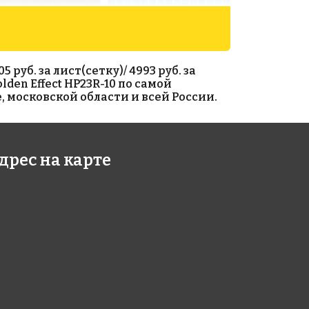
уб. за лист(сетку)/ 4993 руб. за
lden Effect HP23R-10 по самой
 московской области и всей России.
05 руб./м²
3860 руб./м²
дрес на карте
 AJ 133+3(2)
Rose G 16
318
318x318