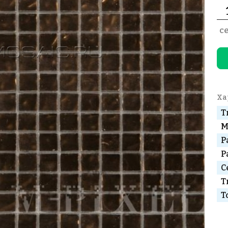
с
Ха
Т
М
Р
Р
С
Т
Т