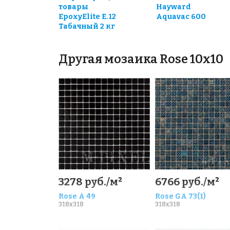
товары
Hayward
EpoxyElite E.12
Aquavac 600
Табачный 2 кг
Другая мозаика Rose 10x10
3278 руб./м²
6766 руб./м²
Rose A 49
Rose GA 73(1)
318x318
318x318