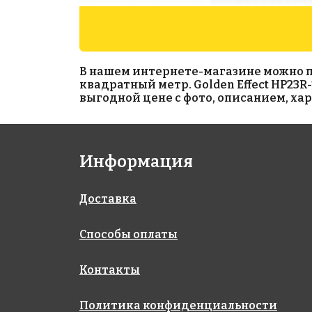
В нашем интернете-магазине можно прио
квадратный метр. Golden Effect HP23R-
выгодной цене с фото, описанием, ха
2193 руб./м²
6766 руб./м²
Информация
Rose A 02(1)
Rose GA 61(1)
318x318
318x318
Доставка
Способы оплаты
Контакты
Политика конфиденциальности