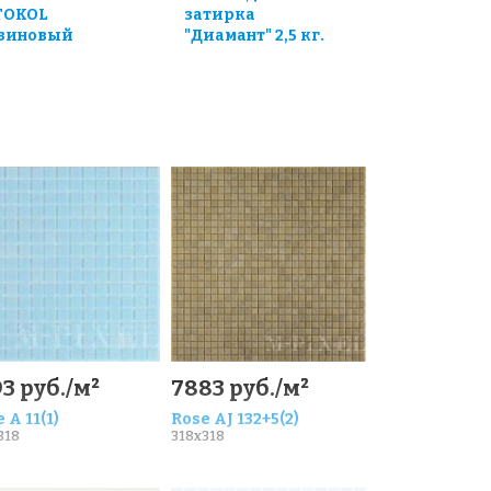
TOKOL
затирка
зиновый
"Диамант" 2,5 кг.
3 руб./м²
7883 руб./м²
 A 11(1)
Rose AJ 132+5(2)
318
318x318