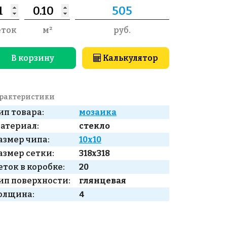
еток
м²
руб.
В корзину
Калькулятор
рактеристики
ип товара:
мозаика
атериал:
стекло
азмер чипа:
10x10
азмер сетки:
318x318
еток в коробке:
20
ип поверхности:
глянцевая
олщина:
4