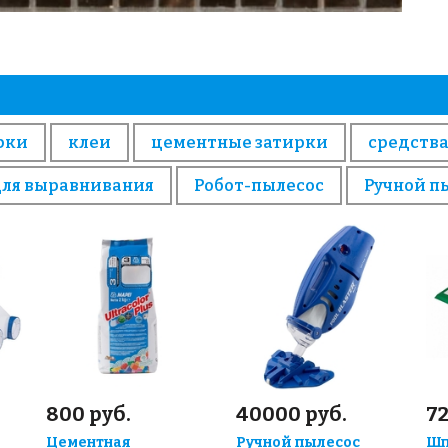
рки
клеи
цементные затирки
средства
для выравнивания
Робот-пылесос
Ручной п
800 руб.
40000 руб.
72
Цементная
Ручной пылесос
Шп