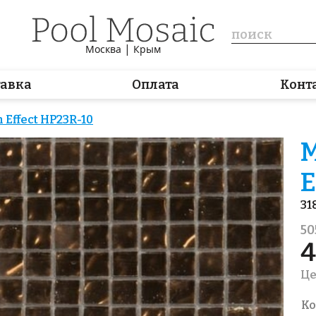
|
Москва
Крым
тавка
Оплата
Конт
Effect HP23R-10
М
E
31
50
4
Це
Ко