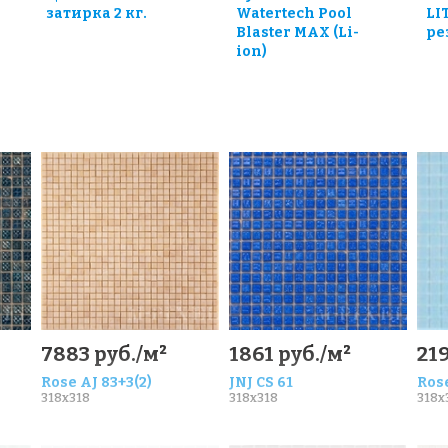
затирка 2 кг.
Watertech Pool
LI
Blaster MAX (Li-
ре
ion)
7883 руб./м²
1861 руб./м²
219
Rose AJ 83+3(2)
JNJ CS 61
Rose
318x318
318x318
318x