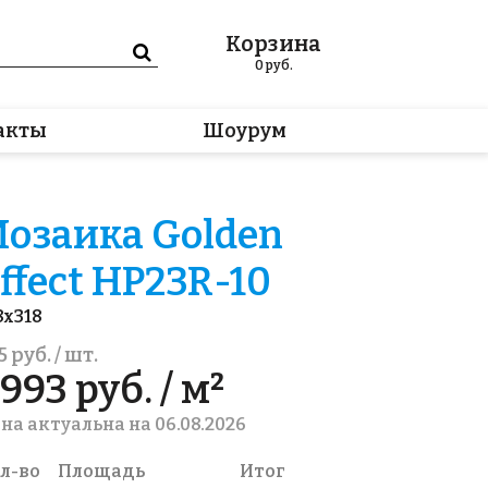
Корзина
0
руб.
акты
Шоурум
озаика Golden
ffect HP23R-10
8x318
5 руб. / шт.
993 руб. / м²
на актуальна на 06.08.2026
л-во
Площадь
Итог