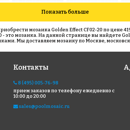
Показать больше
брести мозаика Golden Effect CF02-20 по цене 419 ру
0 - это мозаика. На данной странице вы найдете Gol
иками. Мы доставляем мозаику по Москве, московск
3147 руб./м²
4388 руб./м²
55
Контакты
А
Rose C 91
Rose CA 18(2)
Rose
327x327
327x327
327x
8 (495) 005-76-98
прием заказов по телефону
ежедневно с
10:00 до 20:00
sales@poolmosaic.ru