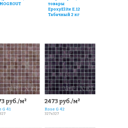
MOGROUT
товары
EpoxyElite E.12
Табачный 2 кг
3 руб./м²
2473 руб./м²
 G 41
Rose G 42
327
327x327