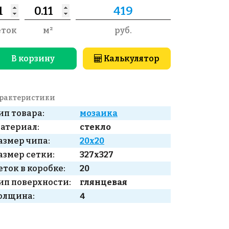
еток
м²
руб.
В корзину
Калькулятор
рактеристики
ип товара:
мозаика
атериал:
стекло
азмер чипа:
20x20
азмер сетки:
327x327
еток в коробке:
20
ип поверхности:
глянцевая
олщина:
4