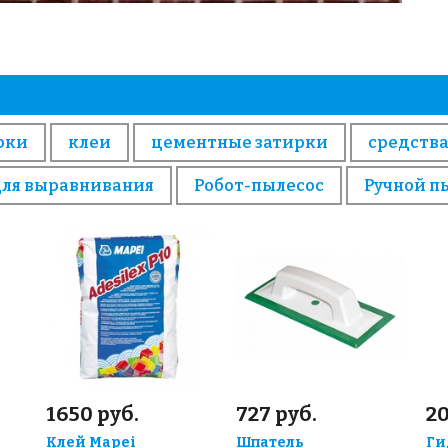
рки
клеи
цементные затирки
средства
для выравнивания
Робот-пылесос
Ручной п
1650 руб.
727 руб.
20
Клей Mapei
Шпатель
Ги