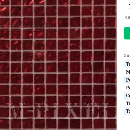
с
Ха
Т
М
Р
Р
С
Т
Т