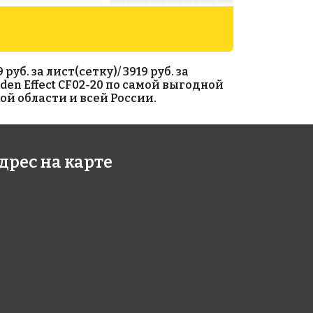
б. за лист(сетку)/ 3919 руб. за
den Effect CF02-20 по самой выгодной
ой области и всей России.
05 руб./м²
1824 руб./м²
дрес на карте
 GA 114(2)
Rose A 49
327
327x327