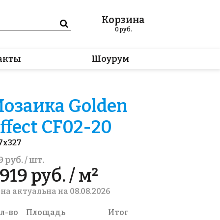
Корзина
0
руб.
акты
Шоурум
озаика Golden
ffect CF02-20
7x327
9 руб. / шт.
919 руб. / м²
на актуальна на 08.08.2026
л-во
Площадь
Итог