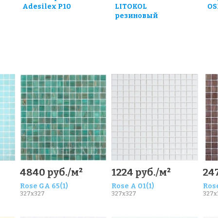
Adesilex P10
LITOKOL
OS
резиновый
0
4840 руб./м²
1224 руб./м²
247
Rose GA 65(1)
Rose A 01(1)
Rose
327x327
327x327
327x