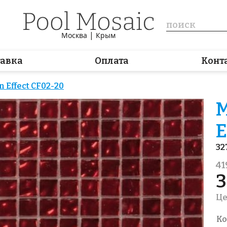
|
Москва
Крым
тавка
Оплата
Конт
 Effect CF02-20
М
E
32
41
3
Це
Ко