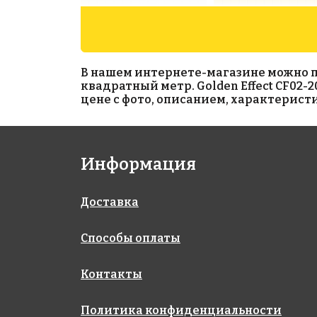
В нашем интернете-магазине можно прио
квадратный метр. Golden Effect CF02-2
цене с фото, описанием, характерист
5333 руб./м²
4002 руб./м²
Информация
Rose CA 29(1)
Rose A 91(3)
327x327
327x327
Доставка
Способы оплаты
Контакты
Политика конфиденциальности