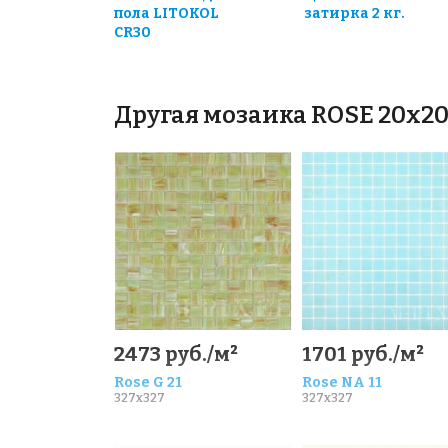
пола LITOKOL
затирка 2 кг.
CR30
Другая мозаика ROSE 20x2
2473 руб./м²
1701 руб./м²
Rose G 21
Rose NA 11
327x327
327x327