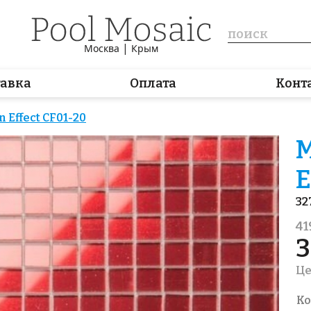
|
Москва
Крым
тавка
Оплата
Конт
 Effect CF01-20
М
E
32
41
3
Це
Ко