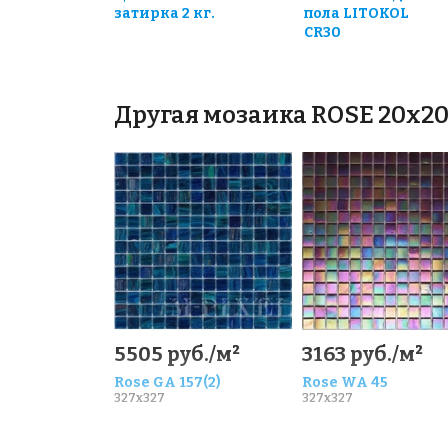
затирка 2 кг.
пола LITOKOL
CR30
Другая мозаика ROSE 20x2
5505 руб./м²
3163 руб./м²
Rose GA 157(2)
Rose WA 45
327x327
327x327