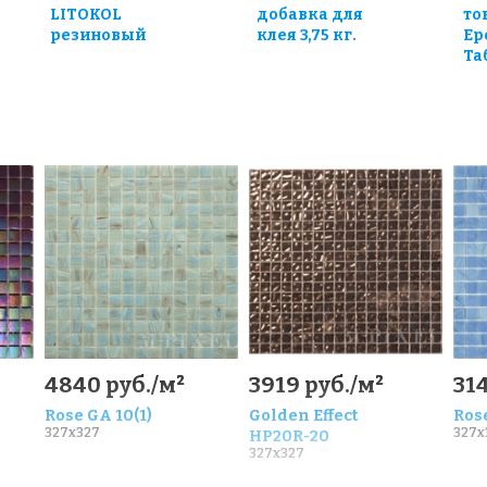
LITOKOL
добавка для
то
резиновый
клея 3,75 кг.
Ep
Та
0
4840 руб./м²
3919 руб./м²
314
Rose GA 10(1)
Golden Effect
Rose
327x327
327x
HP20R-20
327x327