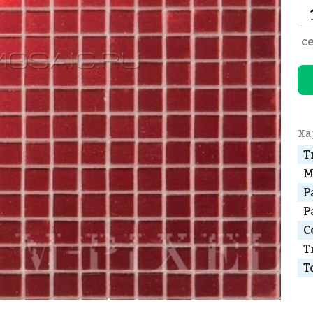
с
Ха
Т
М
Р
Р
С
Т
Т