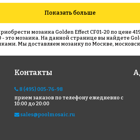
Показать больше
брести мозаика Golden Effect CF01-20 по цене 419 ру
0 - это мозаика. На данной странице вы найдете Gol
иками. Мы доставляем мозаику по Москве, московск
5505 руб./м²
2153 руб./м²
134
Контакты
А
Rose GA 144
Rose WN 20
Rose
327x327
327x327
327x
8 (495) 005-76-98
прием заказов по телефону
ежедневно с
10:00 до 20:00
sales@poolmosaic.ru