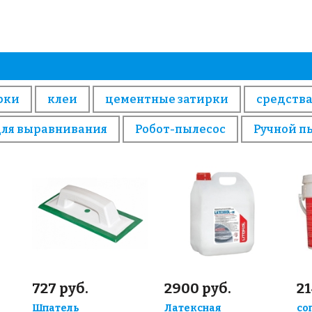
рки
клеи
цементные затирки
средства
для выравнивания
Робот-пылесос
Ручной п
727 руб.
2900 руб.
21
Шпатель
Латексная
со