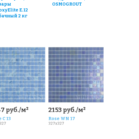
вары
OSMOGROUT
oxyElite E.12
бачный 2 кг
7 руб./м²
2153 руб./м²
 C 13
Rose WN 17
327
327x327