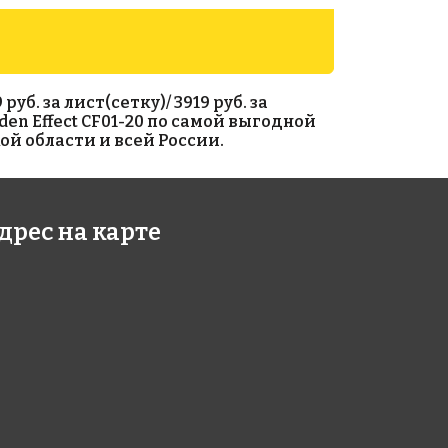
б. за лист(сетку)/ 3919 руб. за
den Effect CF01-20 по самой выгодной
ой области и всей России.
8 руб./м²
2473 руб./м²
дрес на карте
 A 07(2)
Rose G 32
327
327x327