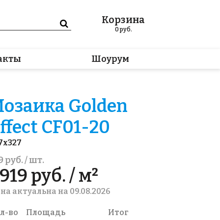
Корзина
0
руб.
акты
Шоурум
озаика Golden
ffect CF01-20
7x327
9 руб. / шт.
919 руб. / м²
на актуальна на 09.08.2026
л-во
Площадь
Итог