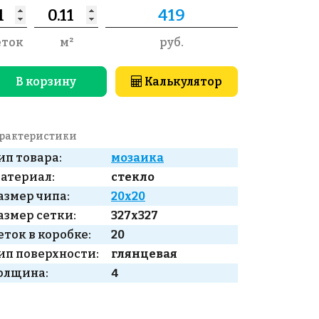
еток
м²
руб.
В корзину
Калькулятор
рактеристики
ип товара:
мозаика
атериал:
стекло
азмер чипа:
20x20
азмер сетки:
327x327
еток в коробке:
20
ип поверхности:
глянцевая
олщина:
4