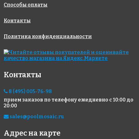
315x309
Способы оплаты
Контакты
Политика конфиденциальности
4600 руб./м²
Grey Glossy
Black Matt
HEX 514
48х48
48х48
Antid.
на сетке
на сетке
Контакты
306x306
306x306
на сетке
317x307
8 (495) 005-76-98
прием заказов по телефону
ежедневно с 10:00 до
20:00
sales@poolmosaic.ru
Адрес на карте
4870 руб./м²
100 Antid.
GREY