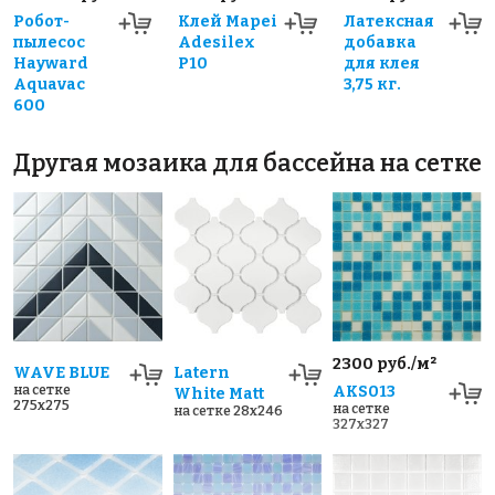
Робот-
Клей Mapei
Латексная
пылесос
Adesilex
добавка
Hayward
P10
для клея
Aquavac
3,75 кг.
600
Другая мозаика для бассейна на сетке
2300 руб./м²
WAVE BLUE
Latern
на сетке
AKS013
White Matt
275x275
на сетке
на сетке 28x246
327x327