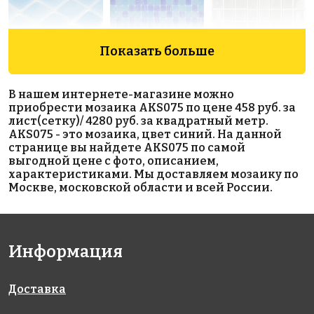
Показать больше
4160 руб./м²
3591 руб./м²
4250 руб./м²
В нашем интернете-магазине можно
501 Antid.
AKS117
563 38x38
приобрести мозаика AKS075 по цене 458 руб. за
на сетке
на сетке
на сетке
лист(сетку)/ 4280 руб. за квадратный метр.
317x317
327x327
317x317
AKS075 - это мозаика, цвет синий. На данной
странице вы найдете AKS075 по самой
выгодной цене с фото, описанием,
характеристиками. Мы доставляем мозаику по
Москве, московской области и всей России.
Информация
2100 руб./м²
3650 руб./м²
Penny
AKS066
AKS118
Round Dark
на сетке
на сетке
Grey
300x300
300x300
Доставка
Antislip
на сетке