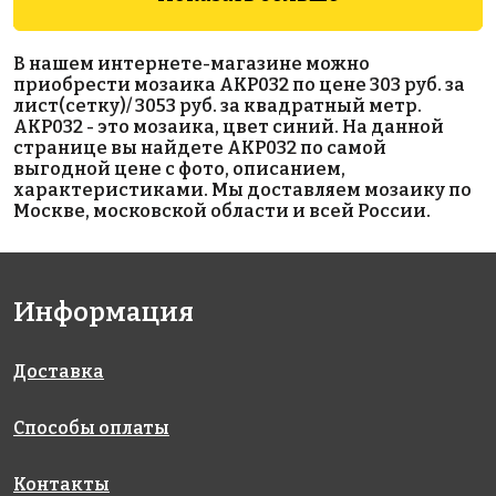
4500 руб./м²
5600 руб./м²
5600 руб./м²
AKP026
AKP004
AKP018
В нашем интернете-магазине можно
306x306
300x300
306x306
приобрести мозаика AKP032 по цене 303 руб. за
лист(сетку)/ 3053 руб. за квадратный метр.
AKP032 - это мозаика, цвет синий. На данной
странице вы найдете AKP032 по самой
выгодной цене с фото, описанием,
характеристиками. Мы доставляем мозаику по
Москве, московской области и всей России.
5600 руб./м²
5800 руб./м²
5600 руб./м²
AKP014
AKP009
AKP016
Информация
306x306
300x300
306x306
Доставка
Способы оплаты
Контакты