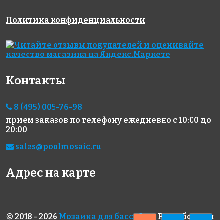
5600 руб./м²
5600 руб./м²
5600 руб./м²
Политика конфиденциальности
AKP005
AKP013
AKP017
300x300
306x306
306x306
Контакты
8 (495) 005-76-98
прием заказов по телефону
ежедневно с 10:00 до
5600 руб./м²
5600 руб./м²
5600 руб./м²
20:00
AKP022
AKP002
AKP003
306x306
300x300
300x300
sales@poolmosaic.ru
Адрес на карте
© 2018 - 2026
Мозаика для бассейна
. Разработка и