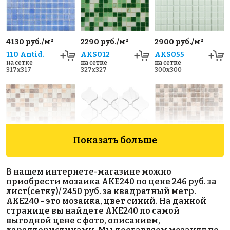
4130 руб./м²
2290 руб./м²
2900 руб./м²
110 Antid.
AKS012
AKS055
на сетке
на сетке
на сетке
317x317
327x327
300x300
Показать больше
2670 руб./м²
3920 руб./м²
Latern
В нашем интернете-магазине можно
AKS016
AKS089_019
Carrara Matt
приобрести мозаика AKE240 по цене 246 руб. за
на сетке
на сетке
на сетке
лист(сетку)/ 2450 руб. за квадратный метр.
327x327
327x327
280x246
AKE240 - это мозаика, цвет синий. На данной
странице вы найдете AKE240 по самой
выгодной цене с фото, описанием,