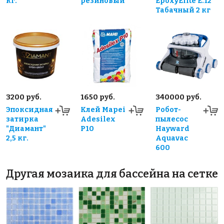
кг.
резиновый
EpoxyElite E.12
Табачный 2 кг
3200 руб.
1650 руб.
340000 руб.
Эпоксидная
Клей Mapei
Робот-
затирка
Adesilex
пылесос
"Диамант"
P10
Hayward
2,5 кг.
Aquavac
600
Другая мозаика для бассейна на сетке