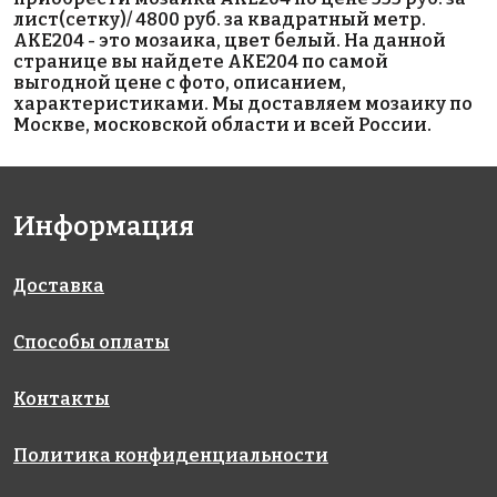
Испания
Испания
Испания
лист(сетку)/ 4800 руб. за квадратный метр.
313x495
313x495
313x495
AKE204 - это мозаика, цвет белый. На данной
странице вы найдете AKE204 по самой
выгодной цене с фото, описанием,
характеристиками. Мы доставляем мозаику по
Москве, московской области и всей России.
Информация
5593 руб./м²
3570 руб./м²
2950 руб./м²
AKE105
AKE015
AKE163
Испания
Испания
Испания
313x495
313x495
313x495
Доставка
Способы оплаты
Контакты
Политика конфиденциальности
4800 руб./м²
5593 руб./м²
6664 руб./м²