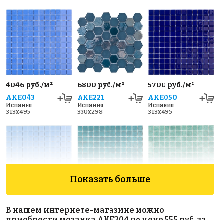
4046 руб./м²
6800 руб./м²
5700 руб./м²
AKE043
AKE221
AKE050
Испания
Испания
Испания
313x495
330x298
313x495
Показать больше
4570 руб./м²
4570 руб./м²
3570 руб./м²
В нашем интернете-магазине можно
AKE042
AKE002
AKE026
приобрести мозаика AKE204 по цене 555 руб. за