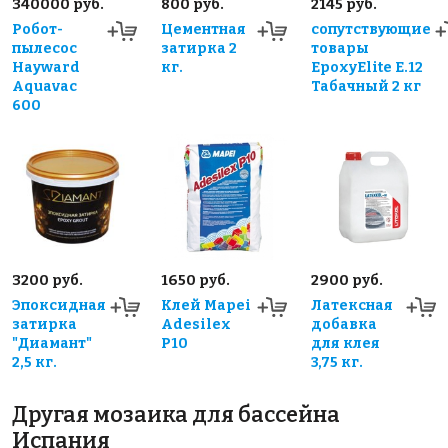
340000 руб.
800 руб.
2145 руб.
Робот-
Цементная
сопутствующие
пылесос
затирка 2
товары
Hayward
кг.
EpoxyElite E.12
Aquavac
Табачный 2 кг
600
3200 руб.
1650 руб.
2900 руб.
Эпоксидная
Клей Mapei
Латексная
затирка
Adesilex
добавка
"Диамант"
P10
для клея
2,5 кг.
3,75 кг.
Другая мозаика для бассейна
Испания