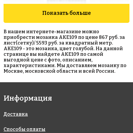
Показать больше
3400 руб./м²
3400 руб./м²
5593 руб./м²
В нашем интернете-магазине можно
AKE195
AKE203
AKE112
приобрести мозаика AKE109 по цене 867 руб. за
Испания
Испания
Испания
лист(сетку)/ 5593 руб. за квадратный метр.
340x340
340x340
313x495
AKE109 - это мозаика, цвет голубой. На данной
странице вы найдете AKE109 по самой
выгодной цене с фото, описанием,
характеристиками. Мы доставляем мозаику по
Москве, московской области и всей России.
Информация
5593 руб./м²
5593 руб./м²
2950 руб./м²
AKE111
AKE110
AKE163
Испания
Испания
Испания
313x495
313x495
313x495
Доставка
Способы оплаты