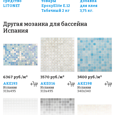
средство
товары
добавка
LITONET
EpoxyElite E.12
для клея
Табачный 2 кг
3,75 кг.
Другая мозаика для бассейна
Испания
6367 руб./м²
3570 руб./м²
3400 руб./м²
AKE193
AKE016
AKE198
Испания
Испания
Испания
313x495
313x495
340x340