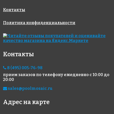
Контакты
Политика конфиденциальности
5593 руб./м²
6400 руб./м²
6800 руб./м²
AKE104
AKE096
AKE221
Испания
Испания
Испания
313x495
313x495
330x298
Контакты
8 (495) 005-76-98
прием заказов по телефону
ежедневно с 10:00 до
20:00
sales@poolmosaic.ru
5593 руб./м²
5593 руб./м²
4403 руб./м²
AKE108
AKE097
AKE083
Испания
Испания
Испания
Адрес на карте
313x495
313x495
313x495