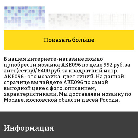
Показать больше
4165 руб./м²
6367 руб./м²
5593 руб./м²
В нашем интернете-магазине можно
AKE081
AKE194
AKE110
приобрести мозаика AKE096 по цене 992 руб. за
Испания
Испания
Испания
лист(сетку)/ 6400 руб. за квадратный метр.
313x495
313x495
313x495
AKE096 - это мозаика, цвет синий. На данной
странице вы найдете AKE096 по самой
выгодной цене с фото, описанием,
характеристиками. Мы доставляем мозаику по
Москве, московской области и всей России.
Информация
6367 руб./м²
5593 руб./м²
5593 руб./м²
AKE192
AKE106
AKE105