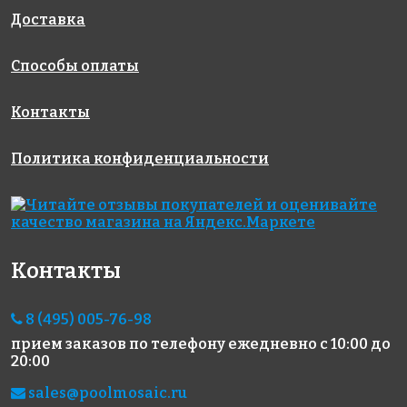
Испания
Испания
Испания
313x495
313x495
313x495
Доставка
Способы оплаты
Контакты
Политика конфиденциальности
4800 руб./м²
3570 руб./м²
5690 руб./м²
AKE204
AKE021
AKE211
Испания
Испания
Испания
340x340
313x495
340x340
Контакты
8 (495) 005-76-98
прием заказов по телефону
ежедневно с 10:00 до
20:00
sales@poolmosaic.ru
5593 руб./м²
6664 руб./м²
5690 руб./м²