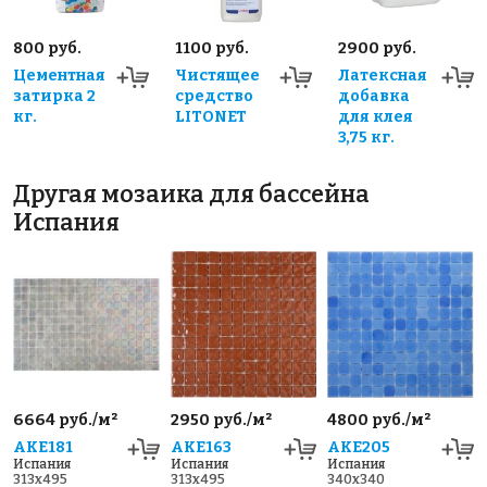
800 руб.
1100 руб.
2900 руб.
Цементная
Чистящее
Латексная
затирка 2
средство
добавка
кг.
LITONET
для клея
3,75 кг.
Другая мозаика для бассейна
Испания
6664 руб./м²
2950 руб./м²
4800 руб./м²
AKE181
AKE163
AKE205
Испания
Испания
Испания
313x495
313x495
340x340