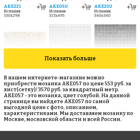
AKE221
AKE050
AKE202
Испания
Испания
Испания
330x298
313x495
340x340
Показать больше
5593 руб./м²
4800 руб./м²
5593 руб./м²
В нашем интернете-магазине можно
AKE112
AKE204
AKE104
приобрести мозаика AKE057 по цене 553 руб. за
Испания
Испания
Испания
лист(сетку)/ 3570 руб. за квадратный метр.
313x495
340x340
313x495
AKE057 - это мозаика, цвет голубой. На данной
странице вы найдете AKE057 по самой
выгодной цене с фото, описанием,
характеристиками. Мы доставляем мозаику по
Москве, московской области и всей России.