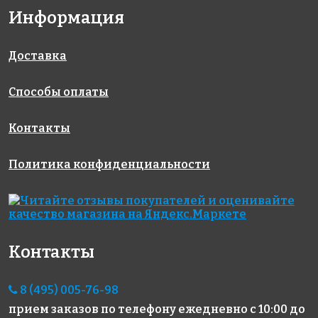
Информация
5593 руб./м²
5593 руб./м²
4344 руб./м²
AKE111
AKE110
AKE003
Испания
Испания
Испания
313x495
313x495
313x495
Доставка
Способы оплаты
Контакты
Политика конфиденциальности
6664 руб./м²
4165 руб./м²
3570 руб./м²
AKE185
AKE081
AKE026
Испания
Испания
Испания
313x495
313x495
313x495
Контакты
8 (495) 005-76-98
прием заказов по телефону
ежедневно с 10:00 до