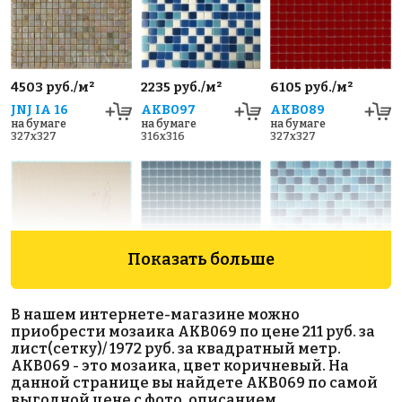
4503 руб./м²
2235 руб./м²
6105 руб./м²
JNJ IA 16
AKB097
AKB089
на бумаге
на бумаге
на бумаге
327x327
316x316
327x327
Показать больше
1460 руб./м²
1972 руб./м²
1850 руб./м²
В нашем интернете-магазине можно
AKB051
AKB080
AKB098
приобрести мозаика AKB069 по цене 211 руб. за
на бумаге
на бумаге
на бумаге
лист(сетку)/ 1972 руб. за квадратный метр.
327x327
327x327
316x316
AKB069 - это мозаика, цвет коричневый. На
данной странице вы найдете AKB069 по самой
выгодной цене с фото, описанием,