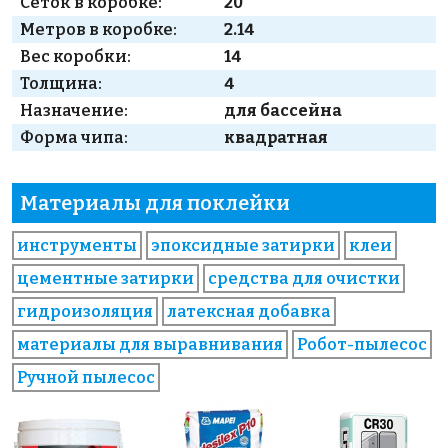
Сеток в коробке:
20
Метров в коробке:
2.14
Вес коробки:
14
Толщина:
4
Назначение:
для бассейна
Форма чипа:
квадратная
Материалы для поклейки
инструменты
эпоксидные затирки
клеи
цементные затирки
средства для очистки
гидроизоляция
латексная добавка
материалы для выравнивания
Робот-пылесос
Ручной пылесос