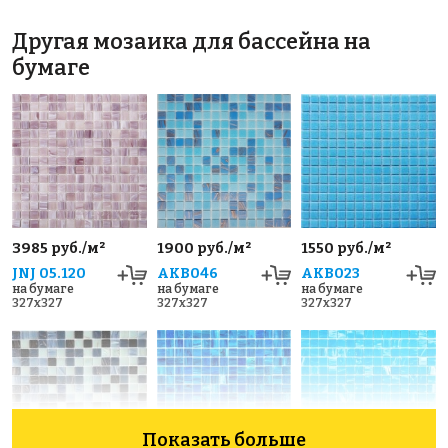
Другая мозаика для бассейна на
бумаге
3985 руб./м²
1900 руб./м²
1550 руб./м²
JNJ 05.120
AKB046
AKB023
на бумаге
на бумаге
на бумаге
327x327
327x327
327x327
Показать больше