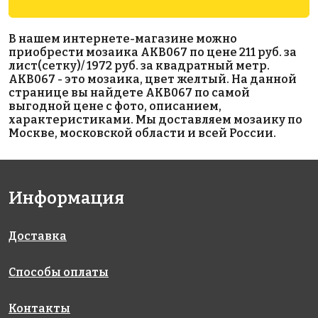
2850 руб./м²
5242 руб./м²
5242 руб./м²
В нашем интернете-магазине можно
AKB125
AKB040
AKB041
приобрести мозаика AKB067 по цене 211 руб. за
на бумаге
на бумаге
на бумаге
лист(сетку)/ 1972 руб. за квадратный метр.
316x316
327x327
327x327
AKB067 - это мозаика, цвет желтый. На данной
странице вы найдете AKB067 по самой
выгодной цене с фото, описанием,
характеристиками. Мы доставляем мозаику по
Москве, московской области и всей России.
Информация
1850 руб./м²
1972 руб./м²
1972 руб./м²
AKB101
AKB090
AKB081
на бумаге
на бумаге
на бумаге
316x316
327x327
327x327
Доставка
Способы оплаты
Контакты