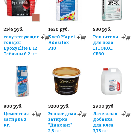
2145 руб.
1650 руб.
530 руб.
сопутствующие
Клей Mapei
Ровнители
товары
Adesilex
для пола
EpoxyElite E.12
P10
LITOKOL
Табачный 2 кг
CR30
800 руб.
3200 руб.
2900 руб.
Цементная
Эпоксидная
Латексная
затирка 2
затирка
добавка
кг.
"Диамант"
для клея
2,5 кг.
3,75 кг.