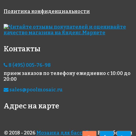
Политика конфиденциальности
4503 руб./м²
3985 руб./м²
1972 руб./м²
JNJ IA 48
JNJ 05.125
AKB073
на бумаге
на бумаге
на бумаге
327x327
327x327
327x327
Контакты
8 (495) 005-76-98
прием заказов по телефону
ежедневно с 10:00 до
20:00
sales@poolmosaic.ru
1972 руб./м²
1972 руб./м²
1850 руб./м²
AKB079
AKB071
AKB099
на бумаге
на бумаге
на бумаге
Адрес на карте
327x327
327x327
316x316
© 2018 - 2026
Мозаика для бассейна
. Разработка и