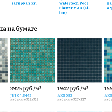
затирка 2 кг.
Watertech Pool
Ha
Blaster MAX (Li-
Aq
ion)
на на бумаге
3925 руб./м²
1942 руб./м²
155
JNJ 04.S442
AKB083
AKB
на бумаге 318x318
на бумаге 327x327
на б