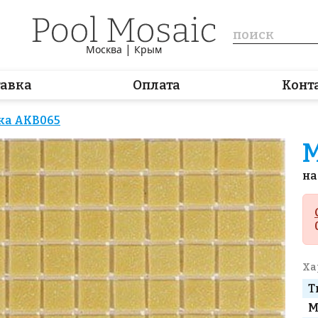
|
Москва
Крым
тавка
Оплата
Конт
ка AKB065
М
на
Ха
Т
М