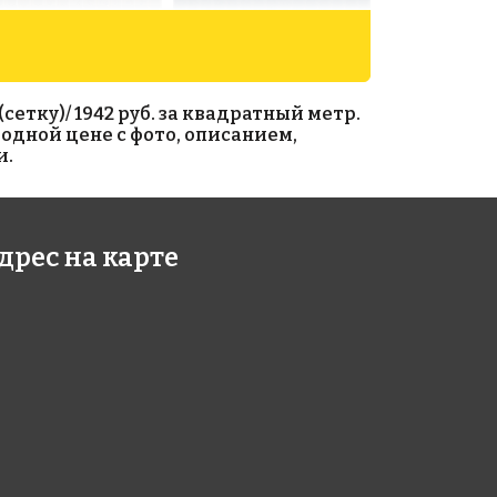
етку)/ 1942 руб. за квадратный метр.
одной цене с фото, описанием,
и.
2 руб./м²
1942 руб./м²
дрес на карте
090
AKB082
умаге 327x327
на бумаге 327x327