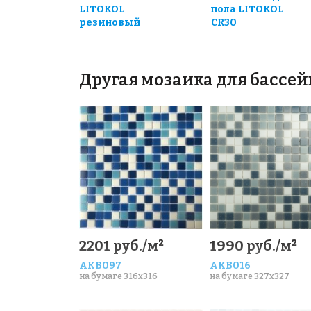
LITOKOL
пола LITOKOL
резиновый
CR30
Другая мозаика для бассей
2201 руб./м²
1990 руб./м²
AKB097
AKB016
на бумаге 316x316
на бумаге 327x327