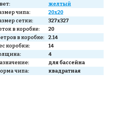
вет:
желтый
азмер чипа:
20x20
азмер сетки:
327x327
еток в коробке:
20
етров в коробке:
2.14
ес коробки:
14
олщина:
4
азначение:
для бассейна
орма чипа:
квадратная