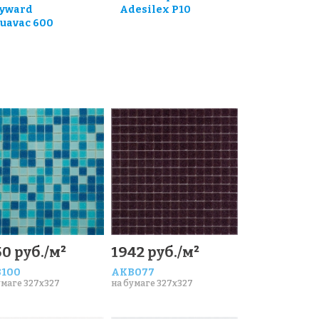
yward
Adesilex P10
uavac 600
0 руб./м²
1942 руб./м²
100
AKB077
умаге 327x327
на бумаге 327x327