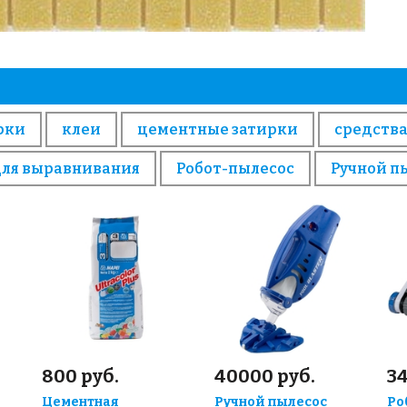
рки
клеи
цементные затирки
средства
для выравнивания
Робот-пылесос
Ручной п
800 руб.
40000 руб.
3
Цементная
Ручной пылесос
Ро