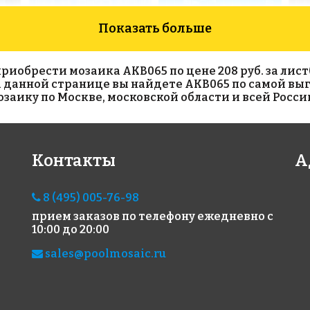
Показать больше
обрести мозаика AKB065 по цене 208 руб. за лист(с
На данной странице вы найдете AKB065 по самой выг
аику по Москве, московской области и всей Росси
5341 руб./м²
5163 руб./м²
194
Контакты
А
AKB037
AKB041
AKB
на бумаге 327x327
на бумаге 327x327
на б
8 (495) 005-76-98
прием заказов по телефону
ежедневно с
10:00 до 20:00
sales@poolmosaic.ru