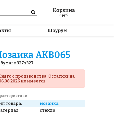
Корзина
0
руб.
акты
Шоурум
озаика AKB065
 бумаге 327x327
Снято с производства
. Остатков на
06.08.2026 не имеется.
рактеристики
ип товара:
мозаика
атериал:
стекло