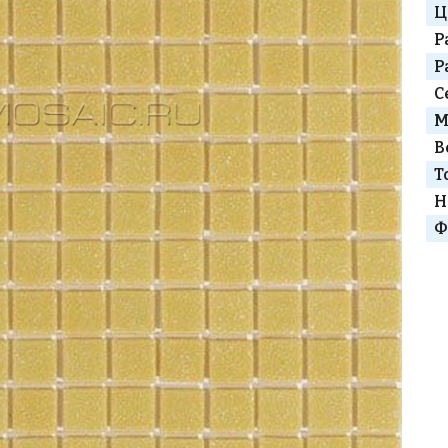
Ц
Р
Р
С
М
В
Т
Н
Ф