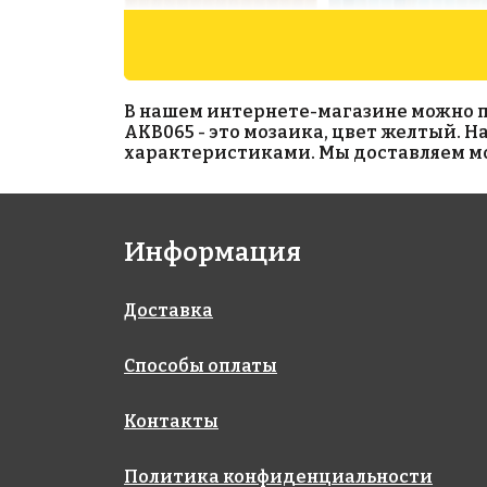
В нашем интернете-магазине можно при
AKB065 - это мозаика, цвет желтый. 
характеристиками. Мы доставляем моз
1942 руб./м²
2690 руб./м²
Информация
AKB073
AKB123
на бумаге 327x327
на бумаге 316x316
Доставка
Способы оплаты
Контакты
Политика конфиденциальности