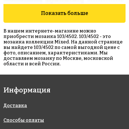
Показать больше
1990 руб./м²
BLUE
Penny
В нашем интернете-магазине можно
на сетке
AKS024
Round White
приобрести мозаика 103/4502. 103/4502 - это
259x259
на сетке
Antislip
мозаика коллекции Mixed. На данной странице
327x327
на сетке
вы найдете 103/4502 по самой выгодной цене с
315x309
фото, описанием, характеристиками. Мы
доставляем мозаику по Москве, московской
области и всей России.
Информация
4130 руб./м²
3300 руб./м²
White Matt
Доставка
110 Antid.
AKS020
48х48
на сетке
на сетке
на сетке
317x317
318x318
306x306
Способы оплаты