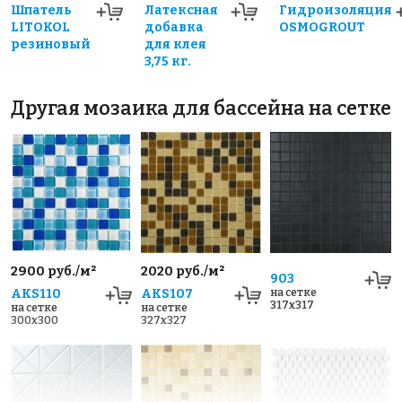
Шпатель
Латексная
Гидроизоляция
LITOKOL
добавка
OSMOGROUT
резиновый
для клея
3,75 кг.
Другая мозаика для бассейна на сетке
2900 руб./м²
2020 руб./м²
903
AKS110
AKS107
на сетке
317x317
на сетке
на сетке
300x300
327x327