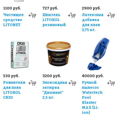
1100 руб.
727 руб.
2900 руб.
Чистящее
Шпатель
Латексная
средство
LITOKOL
добавка
LITONET
резиновый
для клея
3,75 кг.
530 руб.
3200 руб.
40000 руб.
Ровнители
Эпоксидная
Ручной
для пола
затирка
пылесос
LITOKOL
"Диамант"
Watertech
CR30
2,5 кг.
Pool
Blaster
MAX (Li-
ion)