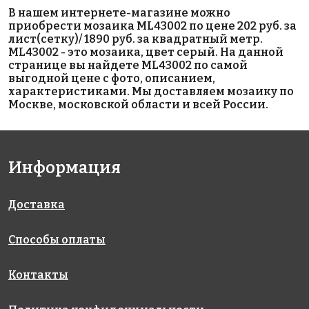
В нашем интернете-магазине можно
приобрести мозаика ML43002 по цене 202 руб. за
1890 руб./м²
Triangolo
514/515
лист(сетку)/ 1890 руб. за квадратный метр.
AKS005
White Glossy
Antid.
ML43002 - это мозаика, цвет серый. На данной
на сетке
на сетке
на сетке
странице вы найдете ML43002 по самой
327x327
2625x2625
317x317
выгодной цене с фото, описанием,
характеристиками. Мы доставляем мозаику по
Москве, московской области и всей России.
Информация
4070 руб./м²
2180 руб./м²
BEIGE
Доставка
503/516
на сетке
AKS044
317x317
на сетке
Antid.
327x327
на сетке
Способы оплаты
317x317
Контакты