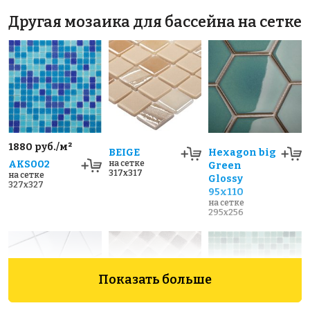
Другая мозаика для бассейна на сетке
1880 руб./м²
BEIGE
Hexagon big
AKS002
на сетке
Green
317x317
на сетке
Glossy
327x327
95x110
на сетке
295x256
Показать больше