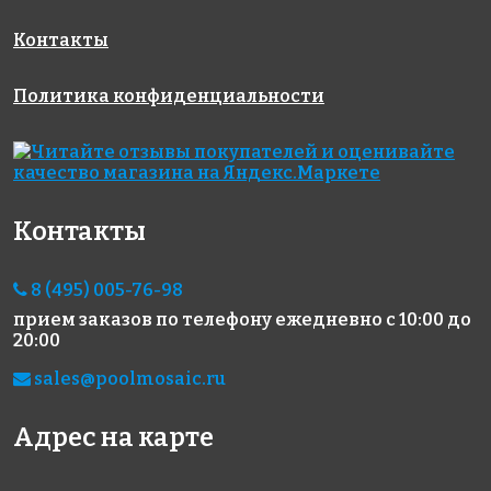
Контакты
Политика конфиденциальности
3800 руб./м²
Triangolo
100/514/515
AKS084_006
White Glossy
Antid.
Контакты
на сетке
на сетке
на сетке
327x327
2625x2625
317x317
8 (495) 005-76-98
прием заказов по телефону
ежедневно с 10:00 до
20:00
sales@poolmosaic.ru
Адрес на карте
2850 руб./м²
Mix Inox
ASTRA GREY
AKS106
на сетке
15x15