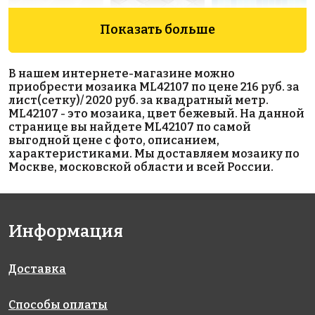
Показать больше
В нашем интернете-магазине можно
приобрести мозаика ML42107 по цене 216 руб. за
1880 руб./м²
514 Antid.
BLACK
лист(сетку)/ 2020 руб. за квадратный метр.
на сетке
на сетке
AKS010
ML42107 - это мозаика, цвет бежевый. На данной
317x317
317x317
на сетке
странице вы найдете ML42107 по самой
327x327
выгодной цене с фото, описанием,
характеристиками. Мы доставляем мозаику по
Москве, московской области и всей России.
Информация
4200 руб./м²
Fan Shape
903
Доставка
на сетке
552
Dark Grey
317x317
на сетке
Glossy
317x317
на сетке
Способы оплаты
293x274