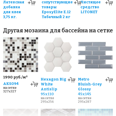
Латексная
сопутствующие
Чистящее
добавка
товары
средство
для клея
EpoxyElite E.12
LITONET
3,75 кг.
Табачный 2 кг
Другая мозаика для бассейна на сетке
1990 руб./м²
Hexagon Big
Metro
AKS094
White
Bluish-Grey
на сетке
Antislip
Glossy
327x327
95x110
45х145
на сетке
на сетке
295x256
295x287