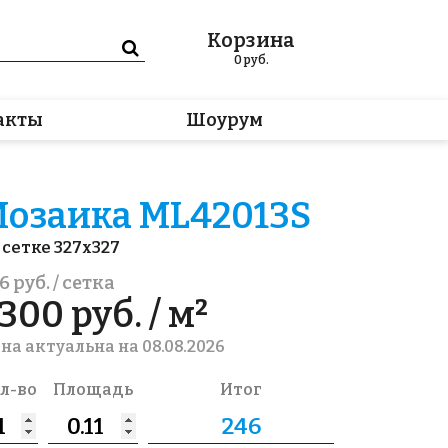
Корзина
0
руб.
акты
Шоурум
озаика ML42013S
 сетке 327x327
6 руб. / сетка
300 руб. / м²
на актуальна на 08.08.2026
л-во
Площадь
Итог