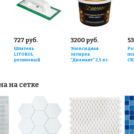
727 руб.
3200 руб.
53
Шпатель
Эпоксидная
Ро
LITOKOL
затирка
по
резиновый
"Диамант" 2,5 кг.
CR
на на сетке