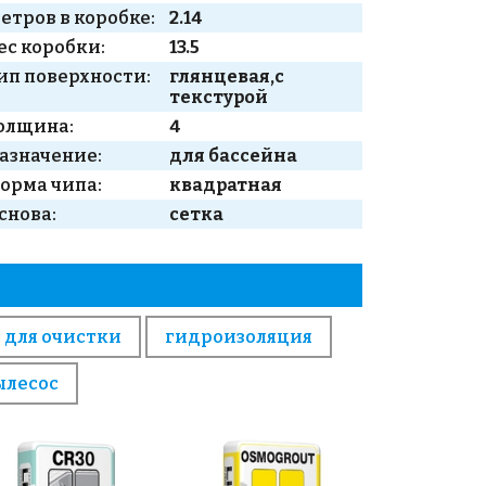
етров в коробке:
2.14
ес коробки:
13.5
ип поверхности:
глянцевая,с
текстурой
олщина:
4
азначение:
для бассейна
орма чипа:
квадратная
снова:
сетка
 для очистки
гидроизоляция
ылесос