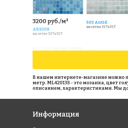
3200 руб./м²
503 Antid.
на сетке 317x317
AKS208
на сетке 327x327
В нашем интернете-магазине можно при
метр. ML42013S - это мозаика, цвет г
описанием, характеристиками. Мы дос
100/514/515 Antid.
Silver Glossy
на сетке 317x317
25х25
Информация
на сетке 3025x3025