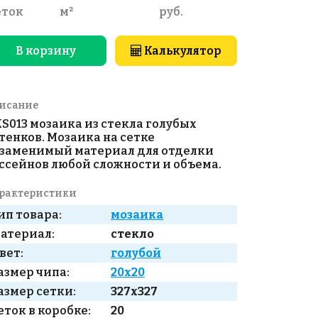
еток
м²
руб.
В корзину
Калькулятор
исание
S013 мозаика из стекла голубых
тенков. Мозаика на сетке
заменимый материал для отделки
ссейнов любой сложности и объема.
рактеристики
ип товара:
мозаика
атериал:
стекло
вет:
голубой
азмер чипа:
20x20
азмер сетки:
327x327
еток в коробке:
20