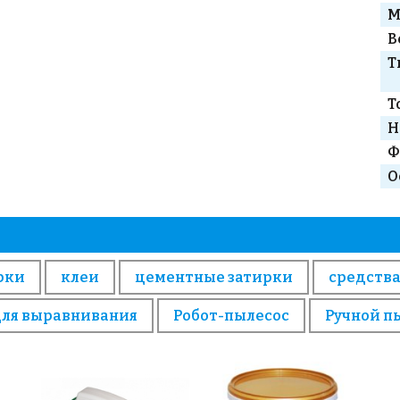
М
В
Т
Т
Н
Ф
О
рки
клеи
цементные затирки
средства
для выравнивания
Робот-пылесос
Ручной п