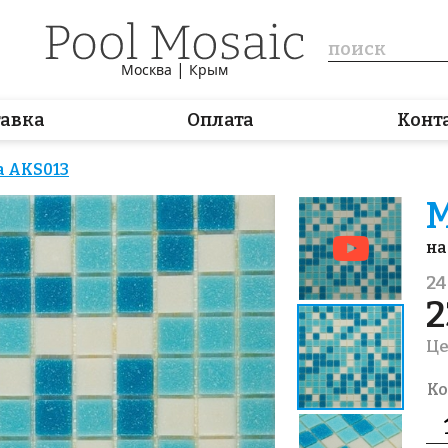
|
Москва
Крым
тавка
Оплата
Конт
 AKS013
М
на
24
2
Це
Ко