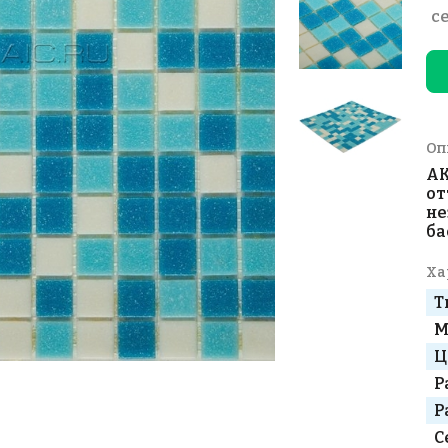
с
Оп
AK
от
не
ба
Ха
Т
М
Ц
Р
Р
С