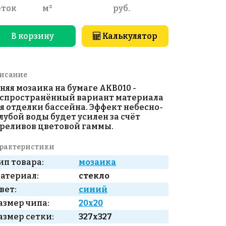
еток
м²
руб.
В корзину
Калькулятор
исание
няя мозаика на бумаге AKB010 -
спространённый вариант материала
я отделки бассейна. Эффект небесно-
лубой воды будет усилен за счёт
реливов цветовой гаммы.
рактеристики
ип товара:
мозаика
атериал:
стекло
вет:
синий
азмер чипа:
20x20
азмер сетки:
327x327