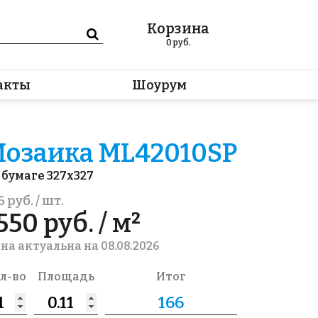
Корзина
0
руб.
акты
Шоурум
озаика ML42010SP
 бумаге 327x327
6 руб. / шт.
550 руб. / м²
на актуальна на 08.08.2026
л-во
Площадь
Итог