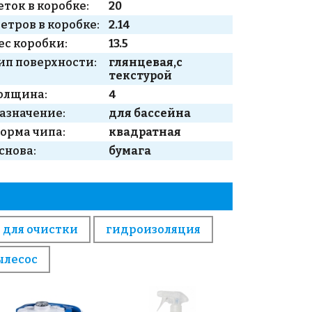
еток в коробке:
20
етров в коробке:
2.14
ес коробки:
13.5
ип поверхности:
глянцевая,с
текстурой
олщина:
4
азначение:
для бассейна
орма чипа:
квадратная
снова:
бумага
 для очистки
гидроизоляция
ылесос