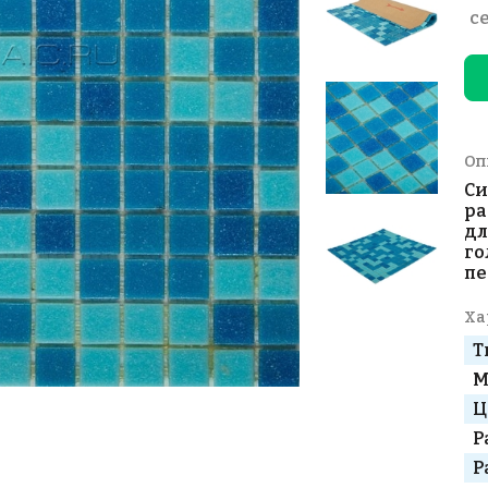
с
Оп
Си
ра
дл
го
пе
Ха
Т
М
Ц
Р
Р