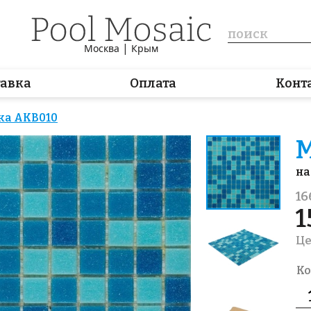
|
Москва
Крым
тавка
Оплата
Конт
ка AKB010
М
на
16
1
Це
Ко