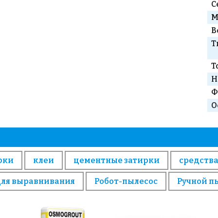
С
М
В
Т
Т
Н
Ф
О
рки
клеи
цементные затирки
средства
для выравнивания
Робот-пылесос
Ручной п