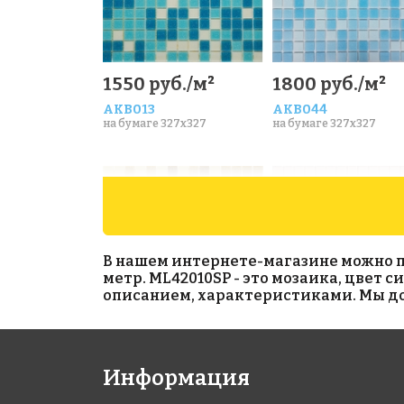
1550 руб./м²
1800 руб./м²
AKB013
AKB044
на бумаге 327x327
на бумаге 327x327
В нашем интернете-магазине можно при
метр. ML42010SP - это мозаика, цвет 
описанием, характеристиками. Мы дос
1990 руб./м²
1972 руб./м²
Информация
AKB005
AKB085
на бумаге 327x327
на бумаге 327x327