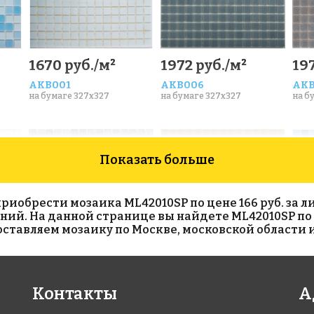
1670 руб./м²
1972 руб./м²
197
AKB001
AKB006
AKB
на бумаге 327x327
на бумаге 327x327
на б
Показать больше
обрести мозаика ML42010SP по цене 166 руб. за лис
синий. На данной странице вы найдете ML42010SP по
тавляем мозаику по Москве, московской области и
3985 руб./м²
1972 руб./м²
155
Контакты
А
JNJ 05.125
AKB071
AKB
на бумаге 327x327
на бумаге 327x327
на б