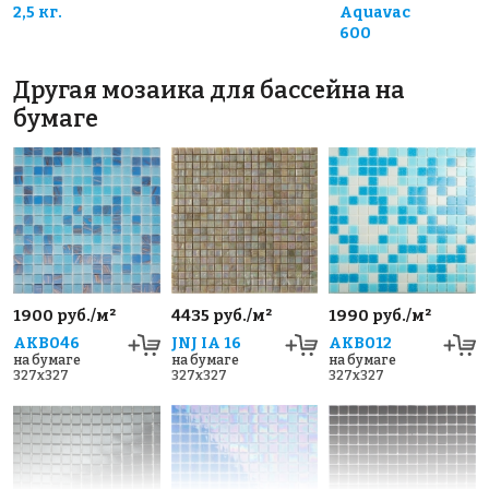
2,5 кг.
Aquavac
600
Другая мозаика для бассейна на
бумаге
1900 руб./м²
4435 руб./м²
1990 руб./м²
AKB046
JNJ IA 16
AKB012
на бумаге
на бумаге
на бумаге
327x327
327x327
327x327