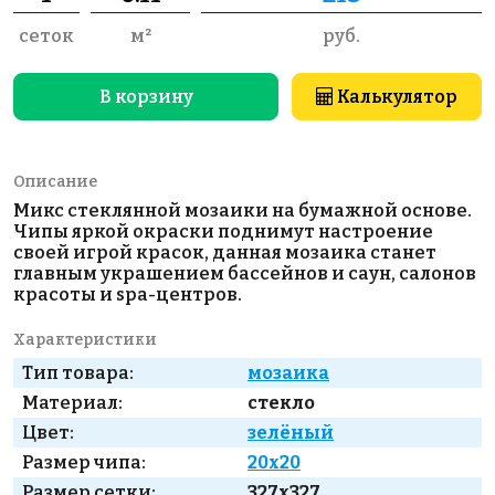
сеток
м²
руб.
В корзину
Калькулятор
Описание
Микс стеклянной мозаики на бумажной основе.
Чипы яркой окраски поднимут настроение
своей игрой красок, данная мозаика станет
главным украшением бассейнов и саун, салонов
красоты и spa-центров.
Характеристики
Тип товара:
мозаика
Материал:
стекло
Цвет:
зелёный
Размер чипа:
20x20
Размер сетки:
327x327