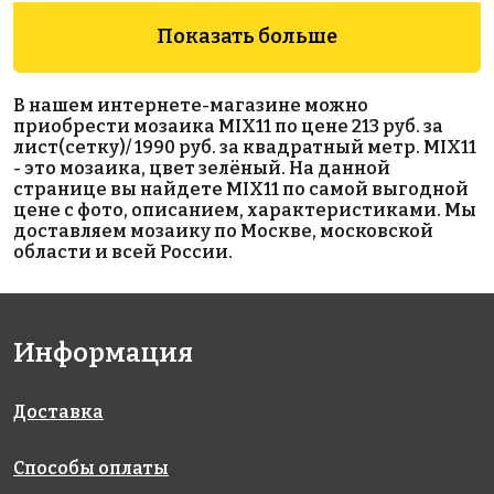
Показать больше
1670 руб./м²
3739 руб./м²
1942 руб./м²
В нашем интернете-магазине можно
AKB003
AKB019
AKB074
приобрести мозаика MIX11 по цене 213 руб. за
на бумаге
на бумаге
на бумаге
лист(сетку)/ 1990 руб. за квадратный метр. MIX11
327x327
327x327
327x327
- это мозаика, цвет зелёный. На данной
странице вы найдете MIX11 по самой выгодной
цене с фото, описанием, характеристиками. Мы
доставляем мозаику по Москве, московской
области и всей России.
Информация
3650 руб./м²
3925 руб./м²
1850 руб./м²
AKB025
JNJ 05.139
AKB300
на бумаге
на бумаге
на бумаге
327x327
327x327
327x327
Доставка
Способы оплаты