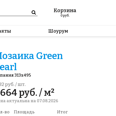
Корзина
0
руб.
акты
Шоурум
озаика Green
earl
пания 313x495
32 руб. / шт.
664 руб. / м²
на актуальна на 07.08.2026
л-во
Площадь
Итог