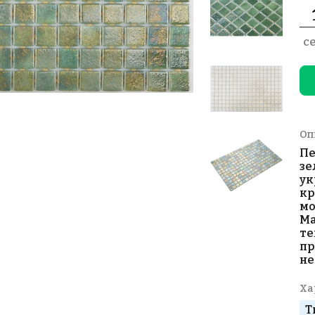
с
Оп
Пе
зе
ук
кр
мо
Ма
те
пр
не
Ха
Т