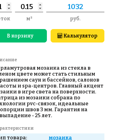
еток
м²
руб.
В корзину
Калькулятор
исание
рламутровая мозаика из стекла в
леном цвете может стать стильным
рашением саун и бассейнов, салонов
асоты и spa-центров. Главный акцент
заики в игре света на поверхности.
трица из мозаики собрана по
хнологии pvc-связок, идеальные
опорции швов 3 мм. Гарантия на
выпадение - 25 лет.
рактеристики
ип товара:
мозаика