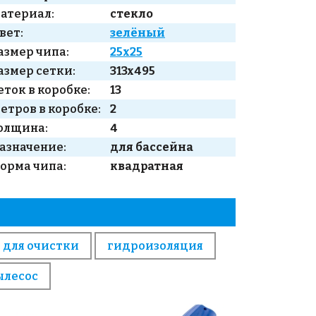
атериал:
стекло
вет:
зелёный
азмер чипа:
25x25
азмер сетки:
313x495
еток в коробке:
13
етров в коробке:
2
олщина:
4
азначение:
для бассейна
орма чипа:
квадратная
 для очистки
гидроизоляция
ылесос