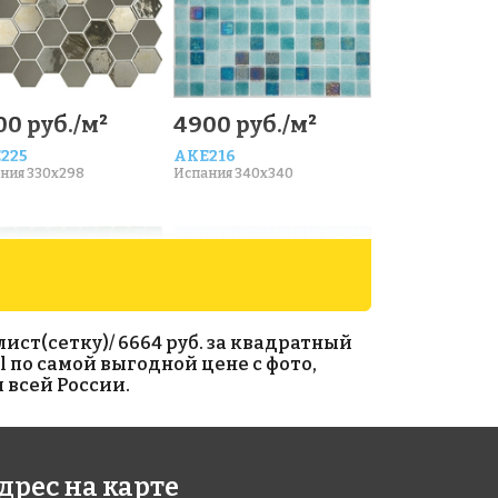
00 руб./м²
4900 руб./м²
225
AKE216
ния 330x298
Испания 340x340
ист(сетку)/ 6664 руб. за квадратный
l по самой выгодной цене с фото,
 всей России.
46 руб./м²
3570 руб./м²
дрес на карте
062
AKE048