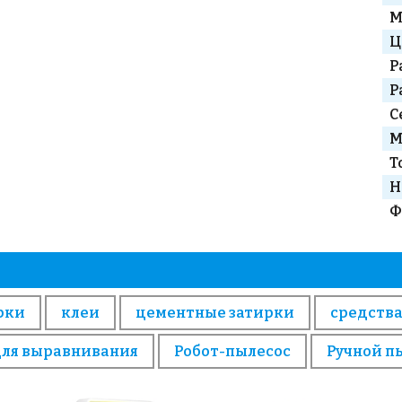
М
Ц
Р
Р
С
М
Т
Н
Ф
рки
клеи
цементные затирки
средства
для выравнивания
Робот-пылесос
Ручной п