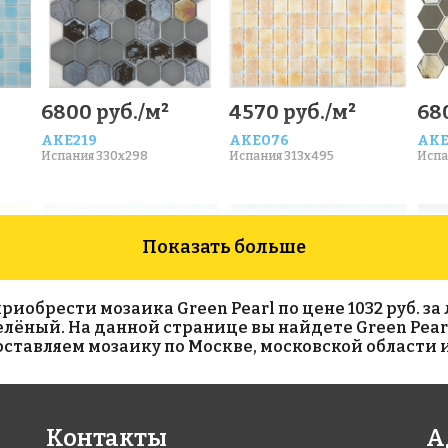
6800 руб./м²
4570 руб./м²
68
AKE219
AKE076
AKE
Испания 330x298
Испания 313x495
Испа
Показать больше
обрести мозаика Green Pearl по цене 1032 руб. за л
 зелёный. На данной странице вы найдете Green Pear
тавляем мозаику по Москве, московской области и
3273 руб./м²
5593 руб./м²
40
Контакты
А
AKE008
AKE095
AKE