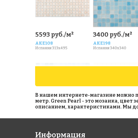
5593 руб./м²
3400 руб./м²
AKE108
AKE198
Испания 313x495
Испания 340x340
В нашем интернете-магазине можно при
метр. Green Pearl - это мозаика, цвет
описанием, характеристиками. Мы дос
4403 руб./м²
3570 руб./м²
Информация
AKE092
AKE046