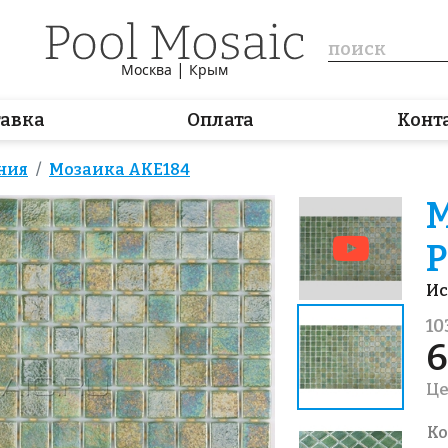
|
Москва
Крым
тавка
Оплата
Конт
ния
Мозаика AKE184
М
P
Ис
10
6
Це
Ко