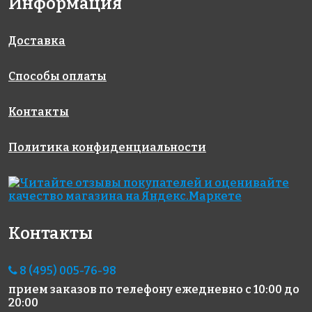
Информация
Доставка
Способы оплаты
6960 руб.
922 руб.
7650 руб.
эпоксидная
клей
Латексная
затирка
LITOGRES
добавка
Контакты
STARLIKE
K44 белый
LATEXKOL–м
EVO S.420
8,5 кг.
Политика конфиденциальности
VERDE
PRATO 5 кг
Контакты
8 (495) 005-76-98
прием заказов по телефону
ежедневно с 10:00 до
1847 руб.
410 руб.
4068 руб.
20:00
эпоксидная
цементная
эпоксидная