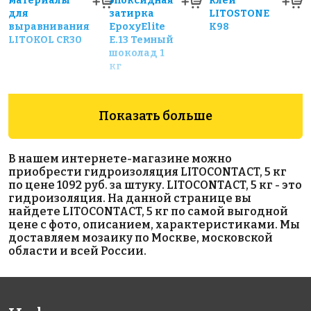
материалы
эпоксидная
клей
для
затирка
LITOSTONE
выравнивания
EpoxyElite
K98
LITOKOL CR30
E.13 Темный
шоколад 1
кг
Показать больше
В нашем интернете-магазине можно
приобрести гидроизоляция LITOCONTACT, 5 кг
по цене 1092 руб. за штуку. LITOCONTACT, 5 кг - это
408 руб.
31242 руб.
5660 руб.
гидроизоляция. На данной странице вы
найдете LITOCONTACT, 5 кг по самой выгодной
цементная
гидроизоляция
Латексная
цене с фото, описанием, характеристиками. Мы
затирка
Набухающий
добавка для
доставляем мозаику по Москве, московской
LITOCHROM
профиль из
затирки 10
области и всей России.
1-6 LUXURY
гидрофильной
кг.
C.100
резины Р- 8