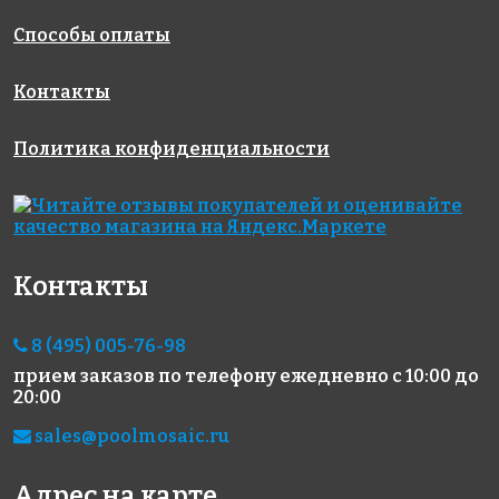
Способы оплаты
2100 руб.
680 руб.
1826 руб.
Контакты
эпоксидная
гидроизоляция
цементная
затирка
LITOBAND AI
затирка
Политика конфиденциальности
Starlike
RUSTY
Defender
Добавка
EVO S.125
цвета
GRIGIO
"Красный
CEMENTO 1
металлик"
кг
для
Контакты
STARLIKE
100 г
8 (495) 005-76-98
прием заказов по телефону
ежедневно с 10:00 до
20:00
sales@poolmosaic.ru
Адрес на карте