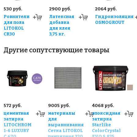
530 руб.
2900 руб.
2064 руб.
Ровнители
Латексная
Гидроизоляция
для пола
добавка
OSMOGROUT
LITOKOL
для клея
CR30
3,75 кг.
Другие сопутствующие товары
572 руб.
9005 руб.
4068 руб.
цементная
материалы
эпоксидная
затирка
для
затирка
LITOCHROM
выравнивания
Starlike
1-6 LUXURY
Сетка LITOKOL
ColorCrystal
C.670
панцирная 320
EVO S.825