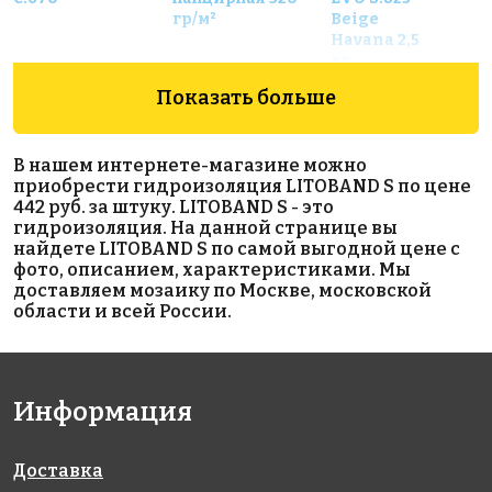
гр/м²
Beige
Havana 2,5
кг
Показать больше
В нашем интернете-магазине можно
приобрести гидроизоляция LITOBAND S по цене
442 руб. за штуку. LITOBAND S - это
гидроизоляция. На данной странице вы
найдете LITOBAND S по самой выгодной цене с
567 руб.
1161 руб.
500 руб.
фото, описанием, характеристиками. Мы
доставляем мозаику по Москве, московской
клей
эпоксидная
материалы
области и всей России.
LITOKOL X11
затирка
для
EVO - NEW!!!
EpoxyElite
выравнивания
E.04
LITOPLAN
Платина 1 кг
Информация
Доставка