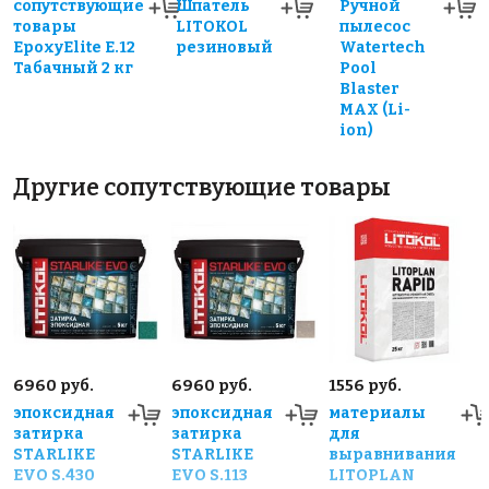
сопутствующие
Шпатель
Ручной
товары
LITOKOL
пылесос
EpoxyElite E.12
резиновый
Watertech
Табачный 2 кг
Pool
Blaster
MAX (Li-
ion)
Другие сопутствующие товары
6960 руб.
6960 руб.
1556 руб.
эпоксидная
эпоксидная
материалы
затирка
затирка
для
STARLIKE
STARLIKE
выравнивания
EVO S.430
EVO S.113
LITOPLAN