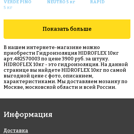
VERDE PINO
NEUTRO 5 кг
RAPID
5 кг
Показать больше
В нашем интернете-магазине можно
приобрести Гидроизоляция HIDROFLEX 10кг
арт.482570003 по цене 3900 руб. за штуку.
2241 руб.
8615 руб.
7325 руб.
HIDROFLEX 10кг - это гидроизоляция. На данной
странице вы найдете HIDROFLEX 10кг по самой
инструмент
гидроизоляция
гидроизоляция
выгодной цене с фото, описанием,
Сменный
LITOBAND Basic
Набухающий
характеристиками. Мы доставляем мозаику по
целлюлозный
R50
профиль из
Москве, московской области и всей России.
блок
гидрофильной
резины Р- 4
Информация
Доставка