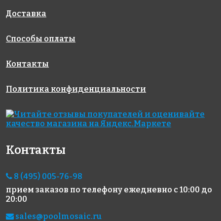
Доставка
Способы оплаты
2100 руб.
409 руб.
660 руб.
эпоксидная
цементная
эпоксидная
Контакты
затирка
затирка
затирка
Starlike
LITOCHROM
Катализатор
Политика конфиденциальности
Defender
1-6 LUXURY
для Starlike
EVO S.225
C.490
Defender
TABACCO 1
EVO, 1 кг
кг
Контакты
8 (495) 005-76-98
прием заказов по телефону
ежедневно с 10:00 до
20:00
2100 руб.
530 руб.
4772 руб.
sales@poolmosaic.ru