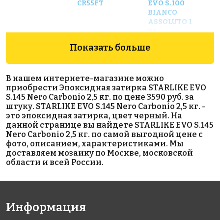
CR55FT
EVO S.100
BIANCO
ASSOLUTO 1
кг
Показать больше
В нашем интернете-магазине можно
приобрести Эпоксидная затирка STARLIKE EVO
S.145 Nero Carbonio 2,5 кг. по цене 3590 руб. за
штуку. STARLIKE EVO S.145 Nero Carbonio 2,5 кг. -
это эпоксидная затирка, цвет черный. На
453 руб.
18360 руб.
6416 руб.
данной странице вы найдете STARLIKE EVO S.145
Nero Carbonio 2,5 кг. по самой выгодной цене с
материалы
Латексная
материалы для
фото, описанием, характеристиками. Мы
для
добавка
выравнивания
доставляем мозаику по Москве, московской
выравнивания
IDROKOL
Сетка LITOKOL
области и всей России.
LITOLIV BASIS
X20–м 20 кг.
стеклотканевая
фасадная 165
гр/м²
Информация