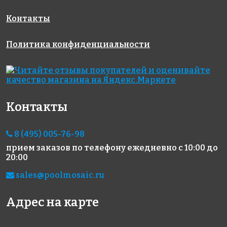
Контакты
Политика конфиденциальности
2260 руб./м²
GREY
Triangolo
на сетке
Rose Angel
White Zip
Контакты
317x317
Blu
Glossy
на сетке
на сетке
327x327
2625x2625
8 (495) 005-76-98
прием заказов по телефону
ежедневно с 10:00 до
20:00
sales@poolmosaic.ru
Адрес на карте
3450 руб./м²
3333 руб./м²
4450 руб./м²