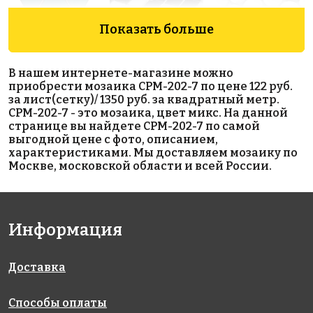
Показать больше
В нашем интернете-магазине можно
1990 руб./м²
Hexagon big
Penny
приобрести мозаика CPM-202-7 по цене 122 руб.
AKS094
Green
Round White
за лист(сетку)/ 1350 руб. за квадратный метр.
на сетке
Glossy
Matt
CPM-202-7 - это мозаика, цвет микс. На данной
327x327
на сетке
95x110
странице вы найдете CPM-202-7 по самой
315x309
на сетке
выгодной цене с фото, описанием,
295x256
характеристиками. Мы доставляем мозаику по
Москве, московской области и всей России.
Информация
Доставка
1880 руб./м²
1890 руб./м²
Metro Black
AKS090
AKS091
Glossy 45х95
на сетке
на сетке
на сетке
Способы оплаты
327x327
327x327
294x288