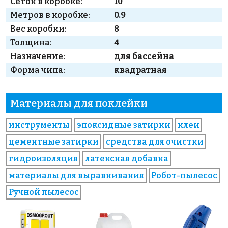
Сеток в коробке:
10
Метров в коробке:
0.9
Вес коробки:
8
Толщина:
4
Назначение:
для бассейна
Форма чипа:
квадратная
Материалы для поклейки
инструменты
эпоксидные затирки
клеи
цементные затирки
средства для очистки
гидроизоляция
латексная добавка
материалы для выравнивания
Робот-пылесос
Ручной пылесос