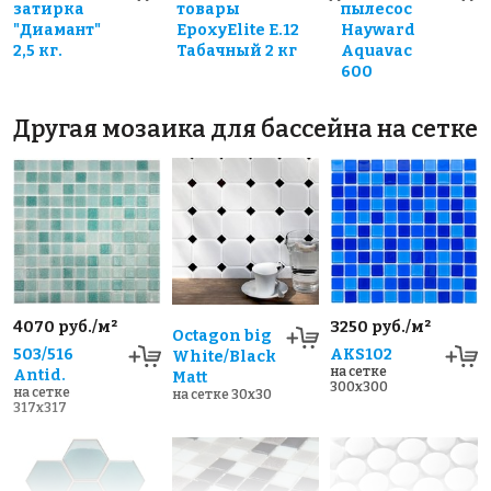
затирка
товары
пылесос
"Диамант"
EpoxyElite E.12
Hayward
2,5 кг.
Табачный 2 кг
Aquavac
600
Другая мозаика для бассейна на сетке
4070 руб./м²
3250 руб./м²
Octagon big
503/516
AKS102
White/Black
на сетке
Antid.
Matt
300x300
на сетке
на сетке 30x30
317x317