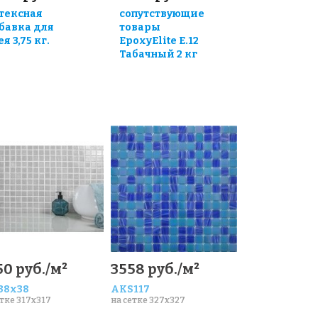
тексная
сопутствующие
бавка для
товары
я 3,75 кг.
EpoxyElite E.12
Табачный 2 кг
50 руб./м²
3558 руб./м²
 38x38
AKS117
етке 317x317
на сетке 327x327