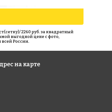
(сетку)/ 2260 руб. за квадратный
амой выгодной цене с фото,
 всей России.
Antid.
Fan Shape White
етке 317x317
Glossy
дрес на карте
на сетке 293x274