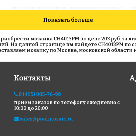
Показать больше
обрести мозаика CH4013PM по цене 203 руб. за лист
иний. На данной странице вы найдете CH4013PM по с
тавляем мозаику по Москве, московской области и
3900 руб./м²
Light Blue Glossy
100 
на с
48х48
Контакты
А
AKS009
на сетке 306x306
на сетке 327x327
8 (495) 005-76-98
прием заказов по телефону
ежедневно с
10:00 до 20:00
sales@poolmosaic.ru