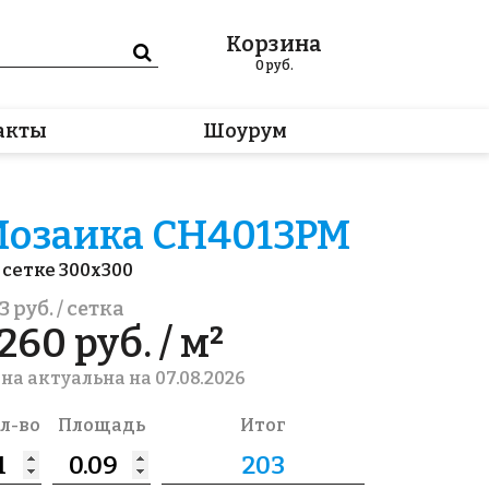
Корзина
0
руб.
акты
Шоурум
озаика CH4013PM
 сетке 300x300
3 руб. / сетка
260 руб. / м²
на актуальна на 07.08.2026
л-во
Площадь
Итог