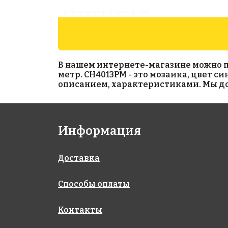
В нашем интернете-магазине можно при
метр. CH4013PM - это мозаика, цвет с
описанием, характеристиками. Мы дос
4870 руб./м²
Grey Glossy 48х48
на сетке 306x306
Информация
AKS266
на сетке 300x300
Доставка
Способы оплаты
Контакты