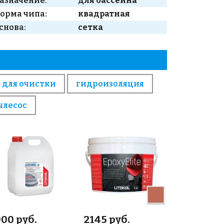
азначение:
для бассейна
орма чипа:
квадратная
снова:
сетка
 для очистки
гидроизоляция
ылесос
00 руб.
2145 руб.