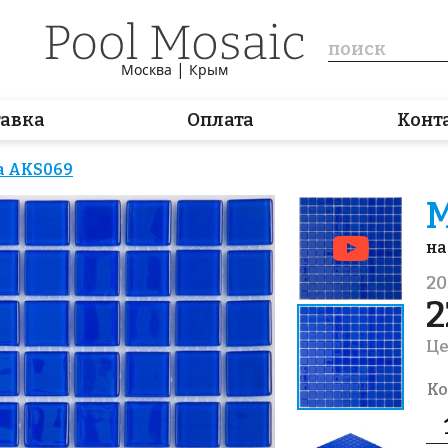
|
Москва
Крым
тавка
Оплата
Конт
а AKS069
М
на
20
2
Це
Ко