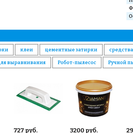
Н
Ф
О
рки
клеи
цементные затирки
средства
для выравнивания
Робот-пылесос
Ручной п
727 руб.
3200 руб.
29