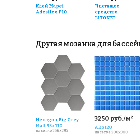
Клей Mapei
Чистящее
Adesilex P10
средство
LITONET
Другая мозаика для бассей
3250 руб./м²
Hexagon Big Grey
Matt 95x110
AKS120
на сетке 256x295
на сетке 300x300