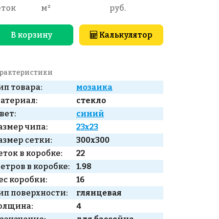
еток
м²
руб.
В корзину
Калькулятор
рактеристики
ип товара:
мозаика
атериал:
стекло
вет:
синий
азмер чипа:
23x23
азмер сетки:
300x300
еток в коробке:
22
етров в коробке:
1.98
ес коробки:
16
ип поверхности:
глянцевая
олщина:
4