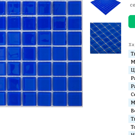
с
Ха
Т
М
Ц
Р
Р
С
М
В
Т
Т