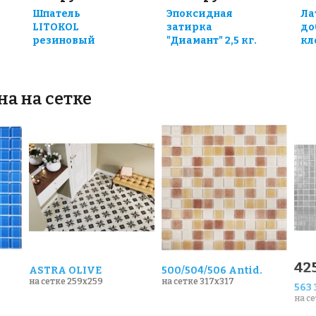
Шпатель
Эпоксидная
Ла
LITOKOL
затирка
до
резиновый
"Диамант" 2,5 кг.
кле
на на сетке
42
ASTRA OLIVE
500/504/506 Antid.
на сетке 259x259
на сетке 317x317
563
на с