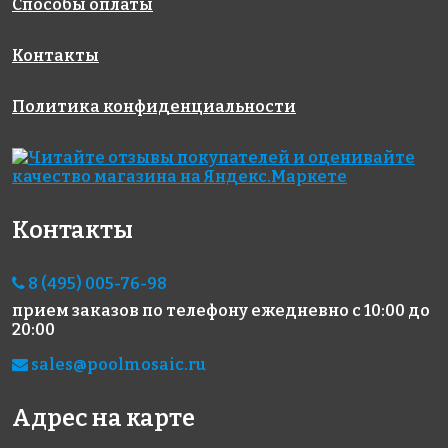
Способы оплаты
295x256
Контакты
Политика конфиденциальности
2198 руб./м²
Hexagon
Metro White
AKS038
small White
Glossy
Контакты
на сетке
Matt 51x59
45х145
327x327
на сетке
на сетке
278x265
295x287
8 (495) 005-76-98
прием заказов по телефону
ежедневно с 10:00 до
20:00
sales@poolmosaic.ru
Адрес на карте