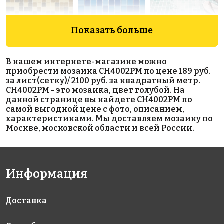
Показать больше
2020 руб./м²
2800 руб./м²
4070 руб./м²
В нашем интернете-магазине можно
AKS107
AKS004
503/516
приобрести мозаика CH4002PM по цене 189 руб.
на сетке
на сетке
Antid.
за лист(сетку)/ 2100 руб. за квадратный метр.
327x327
300x300
на сетке
CH4002PM - это мозаика, цвет голубой. На
317x317
данной странице вы найдете CH4002PM по
самой выгодной цене с фото, описанием,
характеристиками. Мы доставляем мозаику по
Москве, московской области и всей России.
Информация
2250 руб./м²
Silver Glossy
Hexagon big
AKS041
25х25
Deep Blue
Доставка
на сетке
на сетке
Glossy
327x327
3025x3025
95x110
на сетке