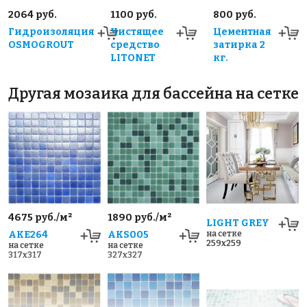
2064 руб.
1100 руб.
800 руб.
Гидроизоляция
Чистящее
Цементная
OSMOGROUT
средство
затирка 2
LITONET
кг.
Другая мозаика для бассейна на сетке
4675 руб./м²
1890 руб./м²
LIGHT GREY
AKE264
AKS005
на сетке
259x259
на сетке
на сетке
317x317
327x327