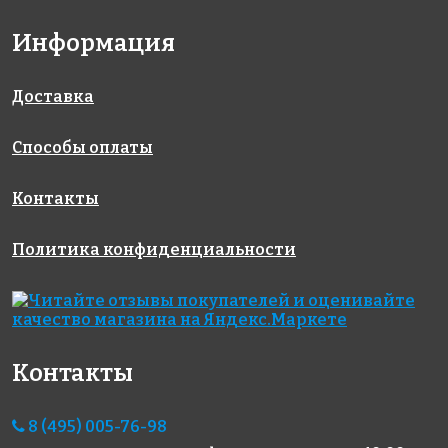
кг
Информация
Доставка
Способы оплаты
2139 руб.
382 руб.
500 руб.
Контакты
эпоксидная
цементная
материалы
затирка
затирка
для
Политика конфиденциальности
EpoxyElite
LITOCHROM
выравнивания
E.01 Зефир 2
1-6 LUXURY
LITOPLAN
кг
C.140
Контакты
8 (495) 005-76-98