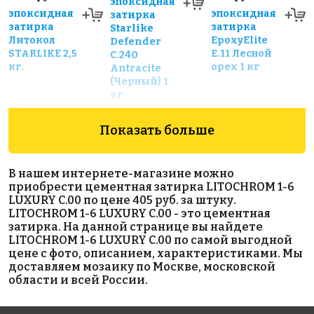
эпоксидная
эпоксидная
эпоксидная
затирка
затирка
затирка
Starlike
Литокол
EpoxyElite
Defender
STARLIKE 2,5
E.11 Лесной
С.240
кг.
орех 1 кг
Antracite
(Черный) 1
кг
Показать больше
В нашем интернете-магазине можно
приобрести цементная затирка LITOCHROM 1-6
LUXURY C.00 по цене 405 руб. за штуку.
LITOCHROM 1-6 LUXURY C.00 - это цементная
680 руб.
2100 руб.
6541 руб.
затирка. На данной странице вы найдете
LITOCHROM 1-6 LUXURY C.00 по самой выгодной
гидроизоляция
эпоксидная
эпоксидная
цене с фото, описанием, характеристиками. Мы
LITOBAND AI
затирка
затирка
доставляем мозаику по Москве, московской
Starlike
EPOXYSTUK
области и всей России.
Defender
X90 С.60
EVO S.202
Bahama
NATURALE 1
Beige